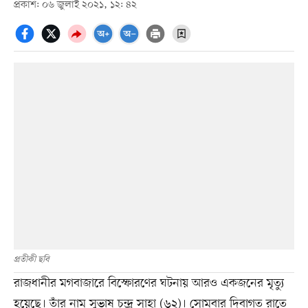
প্রকাশ: ০৬ জুলাই ২০২১, ১২: ৪২
প্রতীকী ছবি
রাজধানীর মগবাজারে বিস্ফোরণের ঘটনায় আরও একজনের মৃত্যু
হয়েছে। তাঁর নাম সুভাষ চন্দ্র সাহা (৬২)। সোমবার দিবাগত রাতে