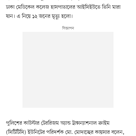
ঢাকা মেডিকেল কলেজ হাসপাতালের আইসিইউতে তিনি মারা
যান। এ নিয়ে ১২ জনের মৃত্যু হলো।
পুলিশের কাউন্টার টেররিজম অ্যান্ড ট্রান্সন্যাশনাল ক্রাইম
(সিটিটিসি) ইউনিটের পরিদর্শক মো. মোদাচ্ছের কায়সার বলেন,