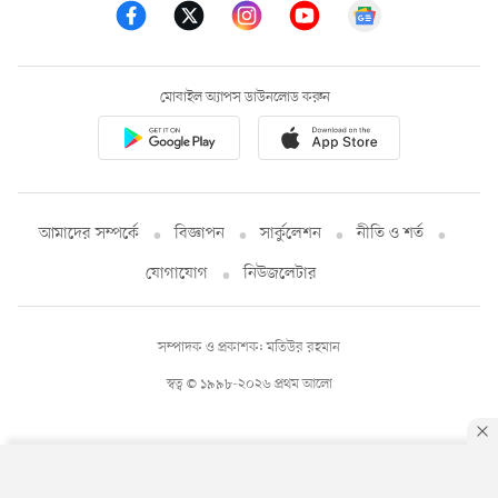
মোবাইল অ্যাপস ডাউনলোড করুন
আমাদের সম্পর্কে
বিজ্ঞাপন
সার্কুলেশন
নীতি ও শর্ত
যোগাযোগ
নিউজলেটার
সম্পাদক ও প্রকাশক: মতিউর রহমান
স্বত্ব © ১৯৯৮-২০২৬ প্রথম আলো