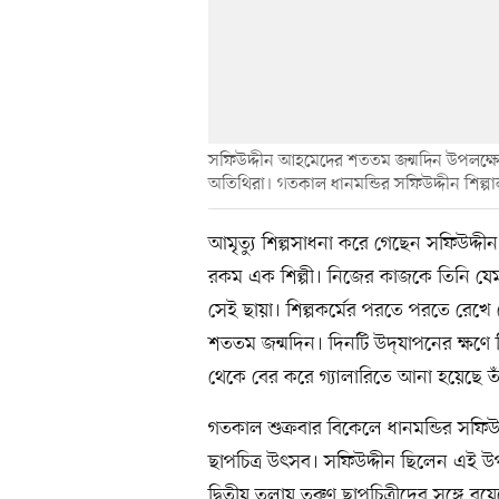
সফিউদ্দীন আহমেদের শততম জন্মদিন উপলক্ষে তাঁ
অতিথিরা। গতকাল ধানমন্ডির সফিউদ্দীন শিল্প
আমৃত্যু শিল্পসাধনা করে গেছেন সফিউদ্দ
রকম এক শিল্পী। নিজের কাজকে তিনি যে
সেই ছায়া। শিল্পকর্মের পরতে পরতে রেখে
শততম জন্মদিন। দিনটি উদ্‌যাপনের ক্ষণ
থেকে বের করে গ্যালারিতে আনা হয়েছে তাঁর
গতকাল শুক্রবার বিকেলে ধানমন্ডির সফিউদ্দ
ছাপচিত্র উৎসব। সফিউদ্দীন ছিলেন এই উপম
দ্বিতীয় তলায় তরুণ ছাপচিত্রীদের সঙ্গে র