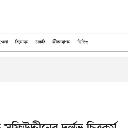
খেলা
বিনোদন
চাকরি
জীবনযাপন
ভিডিও