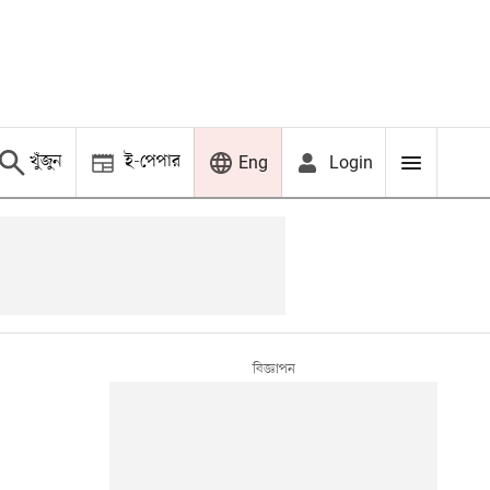
খুঁজুন
ই-পেপার
Login
Eng