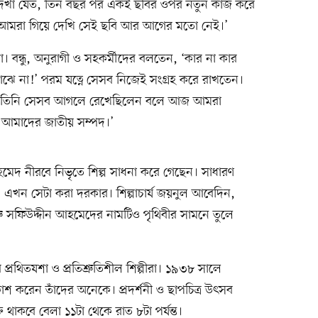
 দেখা যেত, তিন বছর পর একই ছবির ওপর নতুন কাজ করে
আমরা গিয়ে দেখি সেই ছবি আর আগের মতো নেই।’
না। বন্ধু, অনুরাগী ও সহকর্মীদের বলতেন, ‘কার না কার
োঝে না!’ পরম যত্নে সেসব নিজেই সংগ্রহ করে রাখতেন।
ো তিনি সেসব আগলে রেখেছিলেন বলে আজ আমরা
আমাদের জাতীয় সম্পদ।’
মেদ নীরবে নিভৃতে শিল্প সাধনা করে গেছেন। সাধারণ
 এখন সেটা করা দরকার। শিল্পাচার্য জয়নুল আবেদিন,
ুরু সফিউদ্দীন আহমেদের নামটিও পৃথিবীর সামনে তুলে
র প্রথিতযশা ও প্রতিশ্রুতিশীল শিল্পীরা। ১৯৩৮ সালে
াশ করেন তাঁদের অনেকে। প্রদর্শনী ও ছাপচিত্র উৎসব
ক্ত থাকবে বেলা ১১টা থেকে রাত ৮টা পর্যন্ত।