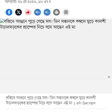
আপডেট: ২৬ মে ২০২৬, ১০: ৫৭
বস্তিতে আগুনে পুড়ে গেছে সব। তিন সন্তানকে কম্বলে মুড়ে কালশী
উড়ালসড়কের র‍্যাম্পের নিচে বসে আছেন এই মা
ছবি: ড্রিঞ্জা চাম্বুগং