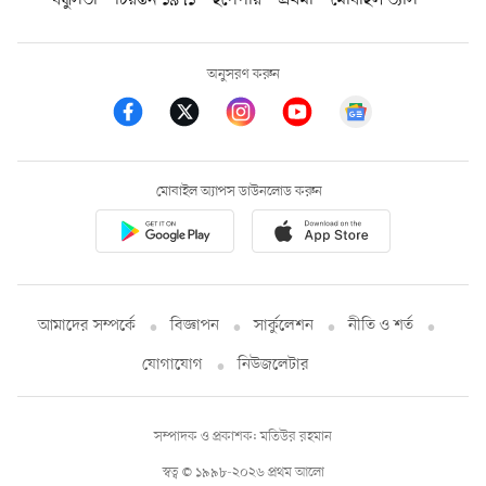
বন্ধুসভা
চিরন্তন ১৯৭১
ইপেপার
প্রথমা
মোবাইল ভ্যাস
অনুসরণ করুন
মোবাইল অ্যাপস ডাউনলোড করুন
আমাদের সম্পর্কে
বিজ্ঞাপন
সার্কুলেশন
নীতি ও শর্ত
যোগাযোগ
নিউজলেটার
সম্পাদক ও প্রকাশক: মতিউর রহমান
স্বত্ব © ১৯৯৮-২০২৬ প্রথম আলো