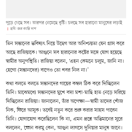
পুড়ে গেছে সব। তারপর নেমেছে বৃষ্টি। চলছে সব হারানো মানুষের লড়াই
ছবি: শুভ্র কান্তি দাশ
তিন সন্তানের ভবিষ্যৎ নিয়ে উদ্বেগ আর অনিশ্চয়তা যেন গ্রাস করে
আছে রাজিয়াকে। আগুনে সব হারানোর কষ্টের সঙ্গে যোগ হয়েছে
স্বামীর অনুপস্থিতি। রাজিয়া বলেন, ‘এহন কেমনে চলুম, জানি না।
হেগো (সন্তানদের) বাপেও তো খবর নিল না।’
কথা বলতে বলতে সন্তানদের গায়ের কম্বল ঠিক করে দিচ্ছিলেন
তিনি। মাঝেমধ্যে সন্তানদের মুখে বসা মশা-মাছি হাত নেড়ে সরিয়ে
দিচ্ছিলেন রাজিয়া। জানালেন, তাঁর অপেক্ষা—স্বামী তাদের খোঁজ
নিক, ফিরে আসুক। তবেই নতুন করে শুরু করার সাহস পাবেন
তিনি। যোগাযোগ করেছিলেন কি না, এমন প্রশ্নে অভিমানের সুরে
বললেন, ‘ফোন করমু কেন, আগুন লাগসে দুনিয়ার মানুষ জানে।