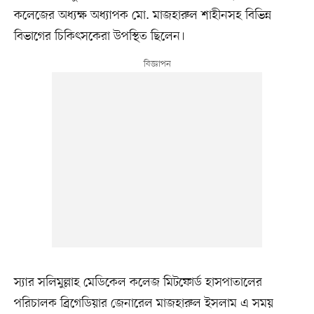
কলেজের অধ্যক্ষ অধ্যাপক মো. মাজহারুল শাহীনসহ বিভিন্ন
বিভাগের চিকিৎসকেরা উপস্থিত ছিলেন।
স্যার সলিমুল্লাহ মেডিকেল কলেজ মিটফোর্ড হাসপাতালের
পরিচালক ব্রিগেডিয়ার জেনারেল মাজহারুল ইসলাম এ সময়