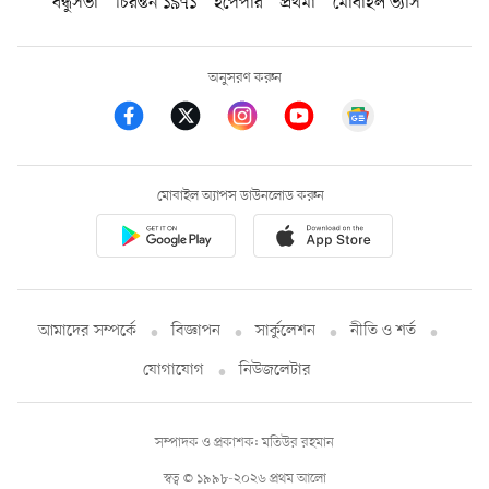
বন্ধুসভা
চিরন্তন ১৯৭১
ইপেপার
প্রথমা
মোবাইল ভ্যাস
অনুসরণ করুন
মোবাইল অ্যাপস ডাউনলোড করুন
আমাদের সম্পর্কে
বিজ্ঞাপন
সার্কুলেশন
নীতি ও শর্ত
যোগাযোগ
নিউজলেটার
সম্পাদক ও প্রকাশক: মতিউর রহমান
স্বত্ব © ১৯৯৮-২০২৬ প্রথম আলো