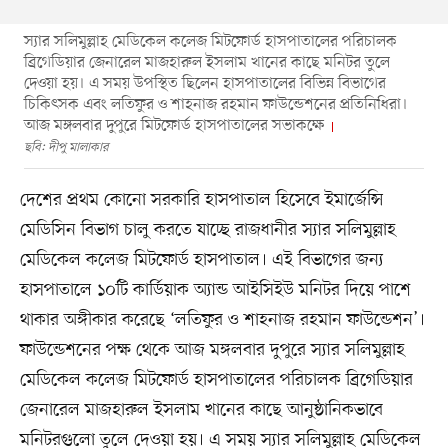
স্যার সলিমুল্লাহ মেডিকেল কলেজ মিটফোর্ড হাসপাতালের পরিচালক
ব্রিগেডিয়ার জেনারেল মাজহারুল ইসলাম খানের কাছে মনিটর তুলে
দেওয়া হয়। এ সময় উপস্থিত ছিলেন হাসপাতালের বিভিন্ন বিভাগের
চিকিৎসক এবং লতিফুর ও শাহনাজ রহমান ফাউন্ডেশনের প্রতিনিধিরা।
আজ মঙ্গলবার দুপুরে মিটফোর্ড হাসপাতালের সভাকক্ষে
ছবি: দীপু মালাকার
দেশের প্রথম কোনো সরকারি হাসপাতাল হিসেবে ইমার্জেন্সি
মেডিসিন বিভাগ চালু করতে যাচ্ছে রাজধানীর স্যার সলিমুল্লাহ
মেডিকেল কলেজ মিটফোর্ড হাসপাতাল। এই বিভাগের জন্য
হাসপাতালে ১০টি কার্ডিয়াক অ্যান্ড আইসিইউ মনিটর দিয়ে পাশে
থাকার অঙ্গীকার করেছে ‘লতিফুর ও শাহনাজ রহমান ফাউন্ডেশন’।
ফাউন্ডেশনের পক্ষ থেকে আজ মঙ্গলবার দুপুরে স্যার সলিমুল্লাহ
মেডিকেল কলেজ মিটফোর্ড হাসপাতালের পরিচালক ব্রিগেডিয়ার
জেনারেল মাজহারুল ইসলাম খানের কাছে আনুষ্ঠানিকভাবে
মনিটরগুলো তুলে দেওয়া হয়। এ সময় স্যার সলিমুল্লাহ মেডিকেল