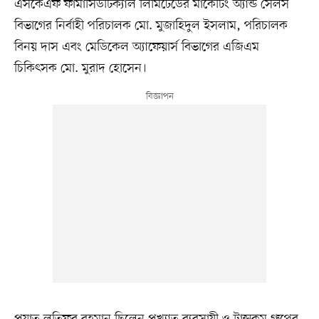
এসকেএফ ফার্মাসিউটিক্যাল লিমিটেডের মার্কেটিং অ্যান্ড সেলস
বিভাগের নির্বাহী পরিচালক মো. মুজাহিদুল ইসলাম, পরিচালক
বিনয় দাস এবং মেডিকেল অ্যাফেয়ার্স বিভাগের এজিএম
চিকিৎসক মো. মুরাদ হোসেন।