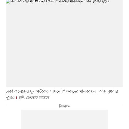
ঢাকা কলেজের মূল ফটকের সামনে শিক্ষকদের মানববন্ধন। আজ বুধবার
দুপুরে
ছবি: মোশতাক আহমেদ