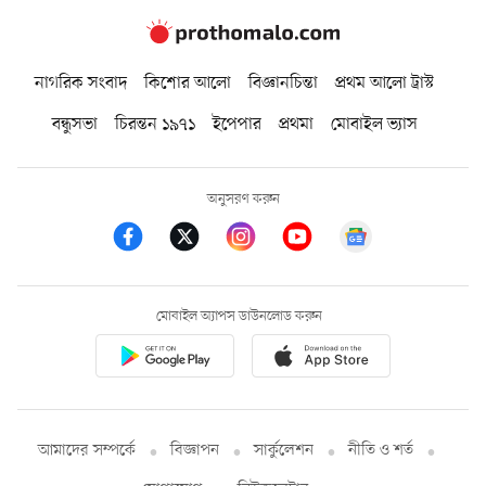
নাগরিক সংবাদ
কিশোর আলো
বিজ্ঞানচিন্তা
প্রথম আলো ট্রাস্ট
বন্ধুসভা
চিরন্তন ১৯৭১
ইপেপার
প্রথমা
মোবাইল ভ্যাস
অনুসরণ করুন
মোবাইল অ্যাপস ডাউনলোড করুন
আমাদের সম্পর্কে
বিজ্ঞাপন
সার্কুলেশন
নীতি ও শর্ত