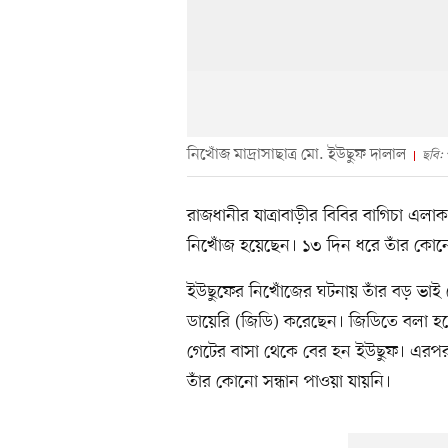
নিখোঁজ মাদ্রাসাছাত্র মো. ইউছুফ দালাল
ছবি:
রাজধানীর যাত্রাবাড়ীর বিবির বাগিচা এলা
নিখোঁজ হয়েছেন। ১৩ দিন ধরে তাঁর কোন
ইউছুফের নিখোঁজের ঘটনায় তাঁর বড় ভাই মো
ডায়েরি (জিডি) করেছেন। জিডিতে বলা হয়
গেটের বাসা থেকে বের হন ইউছুফ। এরপ
তাঁর কোনো সন্ধান পাওয়া যায়নি।