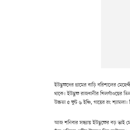
ইউছুফদের গ্রামের বাড়ি বরিশালের মেহেন্দ
থাকে। ইউছুফ রাজধানীর খিলগাঁওয়ের তিলপ
উচ্চতা ৫ ফুট ৬ ইঞ্চি, গায়ের রং শ্যামলা
আজ শনিবার সন্ধ্যায় ইউছুফের বড় ভাই মো