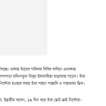
ীগঞ্জে। ঢাকায় তাঁদের পরিবার বিবির বাগিচা এলাকায়
াপাড়া মদিনাতুল উলুম ইসলামিয়া মাদ্রাসায় পড়েন। তাঁর
। নিখোঁজ হওয়ার সময় তাঁর পরনে পাঞ্জাবি ও পায়জামা ছিল।
. ইব্রাহীম বলেন, ১৩ দিন ধরে তাঁর ছোট ভাই নিখোঁজ।