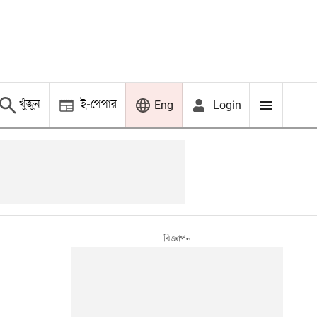
খুঁজুন
ই-পেপার
Login
Eng