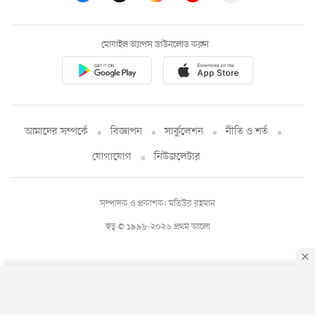
মোবাইল অ্যাপস ডাউনলোড করুন
আমাদের সম্পর্কে
বিজ্ঞাপন
সার্কুলেশন
নীতি ও শর্ত
যোগাযোগ
নিউজলেটার
সম্পাদক ও প্রকাশক: মতিউর রহমান
স্বত্ব © ১৯৯৮-২০২৬ প্রথম আলো
By using this site, you agree to our
Privacy Policy
.
OK