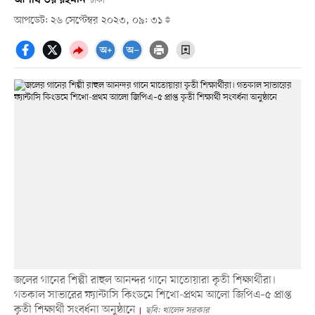
ঢাকা
আপডেট: ২৬ সেপ্টেম্বর ২০২৩, ০৯: ৩১
জলের গানের শিল্পী রাহুল আনন্দর গানে মাতোয়ারা কৃতী শিক্ষার্থীরা।
গতকাল সাভারের ফ্যান্টাসি কিংডমে শিখো-প্রথম আলো জিপিএ–৫ প্রাপ্ত
কৃতী শিক্ষার্থী সংবর্ধনা অনুষ্ঠানে
ছবি: খালেদ সরকার