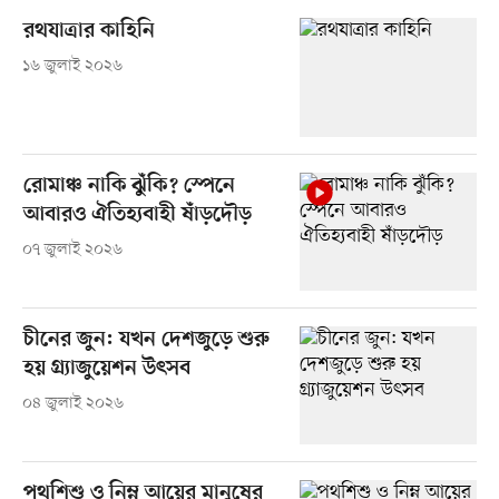
রথযাত্রার কাহিনি
১৬ জুলাই ২০২৬
রোমাঞ্চ নাকি ঝুঁকি? স্পেনে
আবারও ঐতিহ্যবাহী ষাঁড়দৌড়
০৭ জুলাই ২০২৬
চীনের জুন: যখন দেশজুড়ে শুরু
হয় গ্র্যাজুয়েশন উৎসব
০৪ জুলাই ২০২৬
পথশিশু ও নিম্ন আয়ের মানুষের