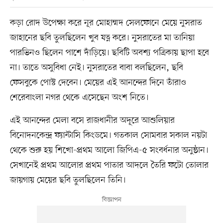
কড়া রোদ উপেক্ষা করে নূর মোহাম্মদ সেলফোনে মেয়ে নুসরাত
জাহানের ছবি তুলছিলেন খুব যত্ন করে। নুসরাতের মা তানিয়া
পারভিনও ছিলেন পাশে দাঁড়িয়ে। ছবিটি অবশ্য পত্রিকায় ছাপা হবে
না। তাতে অসুবিধা নেই। নুসরাতের বাবা বলছিলেন, ছবি
ফেসবুকে পোস্ট দেবেন। মেয়ের এই আনন্দের দিনে তাঁরাও
শেরেবাংলা নগর থেকে এসেছেন অংশ নিতে।
এই আনন্দের মেলা বসে রাজধানীর অদূরে আশুলিয়ার
বিনোদনকেন্দ্র ফ্যান্টাসি কিংডমে। গতকাল সোমবার সকাল নয়টা
থেকে শুরু হয় শিখো-প্রথম আলো জিপিএ-৫ সংবর্ধনার অনুষ্ঠান।
সেখানেই প্রথম আলোর প্রথম পাতার আদলে তৈরি ফটো তোলার
জায়গায় মেয়ের ছবি তুলছিলেন তিনি।