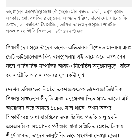
অনুষ্ঠানের একপর্যায়ে মঞ্চে (বাঁ থেকে) মীর নওবত আলী, অনুপ কুমার
সরকার, মো. বখতিয়ার হোসেন, সাজ্জাদ শরিফ, দাতো মো. সালেহ বিন
জাফর, ড. নওজিয়া ইয়াসমিন, তাশিক আহমেদ ও সুমনা শারমীন।
গতকাল ফ্যান্টাসি কিংডমে
ছবি: শুভ্র কান্তি দাশ
শিক্ষার্থীদের সঙ্গে তাঁদের অনেক অভিভাবক বিশেষত মা-বাবা এবং
ছোট ভাইবোনেরাও নিজ ব্যবস্থাপনায় এই আয়োজনে অংশ নেন।
ফলে পারিবারিক সম্প্রীতির আবহও মিশেছিল অনুষ্ঠানজুড়ে। রচিত
হয় সম্প্রীতি আর সাফল্যের যুগলবন্দী দৃশ্য।
দেশের ভবিষ্যতের নির্মাতা তরুণ প্রজন্মকে তাদের প্রাতিষ্ঠানিক
শিক্ষায় সাফল্যের স্বীকৃতি এবং অনুপ্রেরণা দিতে প্রথম আলো এই
আয়োজন করে আসছে ১৯৯৯ সাল থাকে। তখন অবশ্য
শিক্ষার্থীদের মেধা যাচাইয়ের জন্য জিপিএ পদ্ধতি চালু হয়নি।
এসএসসি বা সমমানের পরীক্ষায় যারা সম্মিলিত মেধাতালিকায়
শীর্ষে থাকত, তাদের আনুষ্ঠানিকভাবে সংবর্ধনা দেওয়া হতো।