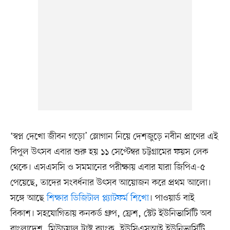
‘স্বপ্ন দেখো জীবন গড়ো’ স্লোগান নিয়ে দেশজুড়ে নবীন প্রাণের এই
বিপুল উৎসব এবার শুরু হয় ১১ সেপ্টেম্বর চট্টগ্রামের ফয়স লেক
থেকে। এসএসসি ও সমমানের পরীক্ষায় এবার যারা জিপিএ-৫
পেয়েছে, তাদের সংবর্ধনার উৎসব আয়োজন করে প্রথম আলো।
সঙ্গে আছে
শিক্ষার ডিজিটাল প্ল্যাটফর্ম শিখো
। পাওয়ার্ড বাই
বিকাশ। সহযোগিতায় কনকর্ড গ্রুপ, ফ্রেশ, স্টেট ইউনিভার্সিটি অব
বাংলাদেশ, মিউচুয়াল ট্রাস্ট ব্যাংক, ইউসিএসআই ইউনিভার্সিটি