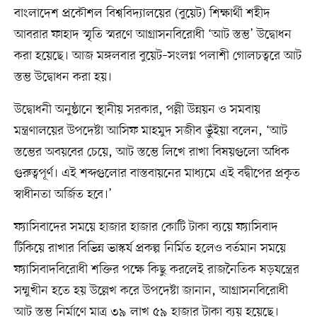
বাংলাদেশ প্রকৌশল বিশ্ববিদ্যালয়ের (বুয়েট) শিক্ষার্থী শহীদ
আবরার ফাহাদ স্মৃতি স্মরণে আগ্রাসনবিরোধী ‘আট স্তম্ভ’ উদ্বোধন
করা হয়েছে। আজ মঙ্গলবার বুয়েট–সংলগ্ন পলাশী গোলচত্বরে আট
স্তম্ভ উদ্বোধন করা হয়।
উদ্বোধনী অনুষ্ঠানে স্থানীয় সরকার, পল্লী উন্নয়ন ও সমবায়
মন্ত্রণালয়ের উপদেষ্টা আসিফ মাহমুদ সজীব ভুঁইয়া বলেন, ‘আট
স্তম্ভের অবয়বের চেয়ে, আট স্তম্ভে লিখে রাখা বিষয়গুলো অধিক
গুরুত্বপূর্ণ। এই শব্দগুলোর বাস্তবায়নের মাধ্যমে এই বদ্বীপের প্রকৃত
স্বাধীনতা অর্জিত হবে।’
ফ্যাসিবাদের সময়ে হাজার হাজার কোটি টাকা ব্যয়ে ফ্যাসিবাদ
টিকিয়ে রাখার বিভিন্ন ভাস্কর্য প্রকল্প নির্মিত হলেও বর্তমান সময়ে
ফ্যাসিবাদবিরোধী শক্তির পক্ষে কিছু করলেই রাজনৈতিক ষড়যন্ত্রের
সম্মুখীন হতে হয় উল্লেখ করে উপদেষ্টা জানান, আগ্রাসনবিরোধী
আট স্তম্ভ নির্মাণে মাত্র ৩৯ লাখ ৫৯ হাজার টাকা ব্যয় হয়েছে।