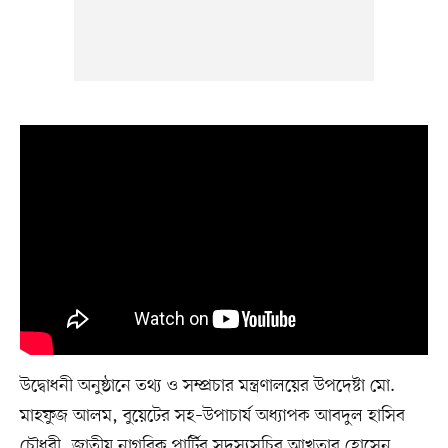
উদ্বোধনী অনুষ্ঠানে তথ্য ও সম্প্রচার মন্ত্রণালয়ের উপদেষ্টা মো.
মাহফুজ আলম, বুয়েটের সহ–উপাচার্য অধ্যাপক আবদুল হাসিব
চৌধুরী, জাতীয় নাগরিক পার্টির সদস্যসচিব আখতার হোসেন,