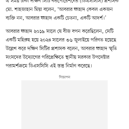
এ সময় ঢাকা দক্ষিণ সিটি করপোরেশনের (ডিএসসিসি) প্রশাসক
মো. শাহজাহান মিয়া বলেন, ‘আবরার ফাহাদ কেবল একজন
ব্যক্তি নন, আবরার ফাহাদ একটি চেতনা, একটি আদর্শ।’
আবরার ফাহাদ ২০১৯ সালে যে বীজ বপন করেছিলেন, সেটি
একটি মহিরুহ হয়ে ২০২৪ সালের ৩৬ জুলাইয়ে পরিণত হয়েছে
উল্লেখ করে দক্ষিণ সিটির প্রশাসক বলেন, আবরার ফাহাদ স্মৃতি
সংসদের উদ্যোগের পরিপ্রেক্ষিতে স্থানীয় সরকার উপদেষ্টার
পরামর্শক্রমে ডিএসসিসি এই স্তম্ভ নির্মাণ করেছে।