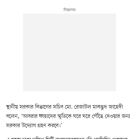
স্থানীয় সরকার বিভাগের সচিব মো. রেজাউল মাকছুদ জাহেদী
বলেন, ‘আবরার ফাহাদের স্মৃতিকে ঘরে ঘরে পৌঁছে দেওয়ার জন্য
সরকার উদ্যোগ গ্রহণ করবে।’