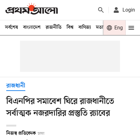
Login
সর্বশেষ
বাংলাদেশ
রাজনীতি
বিশ্ব
বাণিজ্য
মতামত
খেলা
Eng
বিনো
রাজধানী
বিএনপির সমাবেশ ঘিরে রাজধানীতে
সর্বাত্মক নজরদারির প্রস্তুতি র‌্যাবের
নিজস্ব প্রতিবেদক
ঢাকা