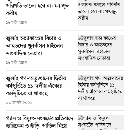
পরিণতি ভালো হবে না: ফয়জুল
করীম
১৮ ঘণ্টা আগে
জুলাই হত্যাকাণ্ডের বিচার ও
আহতদের পুনর্বাসন চাইলেন
সাংবাদিক নেতারা
১৮ ঘণ্টা আগে
জুলাই গণ–অভ্যুত্থানের দ্বিতীয়
বর্ষপূর্তিতে ১১–দলীয় ঐক্যের
কর্মসূচিতে যা থাকছে
০৩ আগস্ট ২০২৬
গ্যাস ও বিদ্যুৎ–সংকটের প্রতিবাদে
হারিকেন ও হাঁড়ি–পাতিল নিয়ে