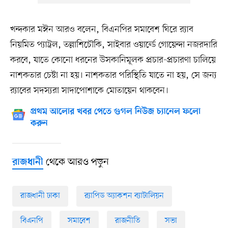
খন্দকার মঈন আরও বলেন, বিএনপির সমাবেশ ঘিরে র‌্যাব
নিয়মিত প্যাট্রল, তল্লাশিচৌকি, সাইবার ওয়ার্ল্ডে গোয়েন্দা নজরদারি
করবে, যাতে কোনো ধরনের উসকানিমূলক প্রচার-প্রচারণা চালিয়ে
নাশকতার চেষ্টা না হয়। নাশকতার পরিস্থিতি যাতে না হয়, সে জন্য
র‌্যাবের সদস্যরা সাদাপোশাকে মোতায়েন থাকবেন।
প্রথম আলোর খবর পেতে গুগল নিউজ চ্যানেল ফলো
করুন
থেকে আরও পড়ুন
রাজধানী
রাজধানী ঢাকা
র‌্যাপিড অ্যাকশন ব্যাটালিয়ন
বিএনপি
সমাবেশ
রাজনীতি
সভা