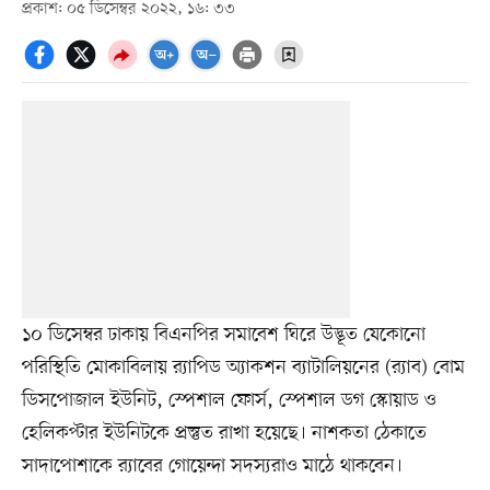
প্রকাশ: ০৫ ডিসেম্বর ২০২২, ১৬: ৩৩
১০ ডিসেম্বর ঢাকায় বিএনপির সমাবেশ ঘিরে উদ্ভূত যেকোনো
পরিস্থিতি মোকাবিলায় র‌্যাপিড অ্যাকশন ব্যাটালিয়নের (র‌্যাব) বোম
ডিসপোজাল ইউনিট, স্পেশাল ফোর্স, স্পেশাল ডগ স্কোয়াড ও
হেলিকপ্টার ইউনিটকে প্রস্তুত রাখা হয়েছে। নাশকতা ঠেকাতে
সাদাপোশাকে র‌্যাবের গোয়েন্দা সদস্যরাও মাঠে থাকবেন।