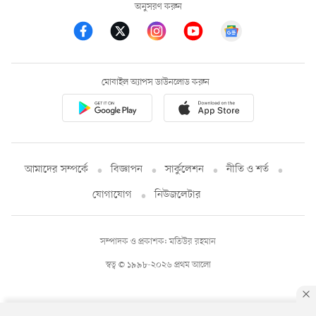
অনুসরণ করুন
মোবাইল অ্যাপস ডাউনলোড করুন
আমাদের সম্পর্কে
বিজ্ঞাপন
সার্কুলেশন
নীতি ও শর্ত
যোগাযোগ
নিউজলেটার
সম্পাদক ও প্রকাশক: মতিউর রহমান
স্বত্ব © ১৯৯৮-২০২৬ প্রথম আলো