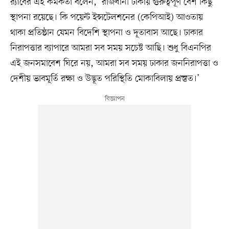
র‌্যাবের এই কর্মকর্তা বলেন, ‘রাজধানী ঢাকায় গুরুত্বপূর্ণ বেশ কিছু
স্থাপনা রয়েছে। কি পয়েন্ট ইন্সটেলশনের (কেপিআই) আওতায়
থাকা প্রতিষ্ঠান যেমন বিদেশি স্থাপনা ও দূতাবাস আছে। ঢাকার
নিরাপত্তার ব্যাপারে আমরা সব সময় সচেষ্ট আছি। শুধু বিএনপির
এই জনসমাবেশ ঘিরে নয়, আমরা সব সময় ঢাকার জননিরাপত্তা ও
দেশীয় ভাবমূর্তি রক্ষা ও উদ্ভূত পরিস্থিতি মোকাবিলায় প্রস্তুত।’