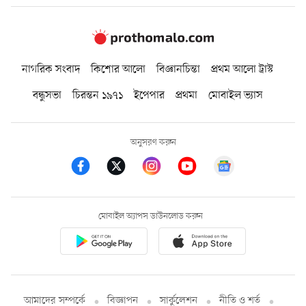
নাগরিক সংবাদ
কিশোর আলো
বিজ্ঞানচিন্তা
প্রথম আলো ট্রাস্ট
বন্ধুসভা
চিরন্তন ১৯৭১
ইপেপার
প্রথমা
মোবাইল ভ্যাস
অনুসরণ করুন
মোবাইল অ্যাপস ডাউনলোড করুন
আমাদের সম্পর্কে
বিজ্ঞাপন
সার্কুলেশন
নীতি ও শর্ত