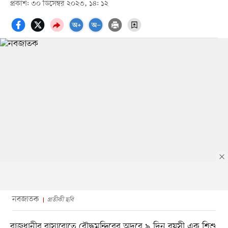
প্রকাশ: ৩০ ডিসেম্বর ২০২৩, ১৪: ১২
নবজাতক
প্রতীকী ছবি
রাজধানীর বাসাবোতে বৌদ্ধমন্দিরের অদূরে ৯ দিন বয়সী এক শিশু