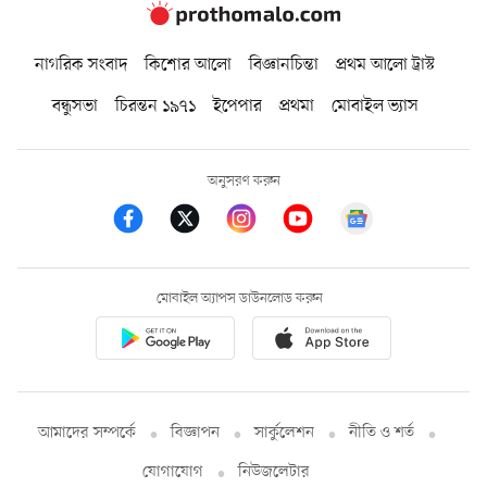
নাগরিক সংবাদ
কিশোর আলো
বিজ্ঞানচিন্তা
প্রথম আলো ট্রাস্ট
বন্ধুসভা
চিরন্তন ১৯৭১
ইপেপার
প্রথমা
মোবাইল ভ্যাস
অনুসরণ করুন
মোবাইল অ্যাপস ডাউনলোড করুন
আমাদের সম্পর্কে
বিজ্ঞাপন
সার্কুলেশন
নীতি ও শর্ত
যোগাযোগ
নিউজলেটার