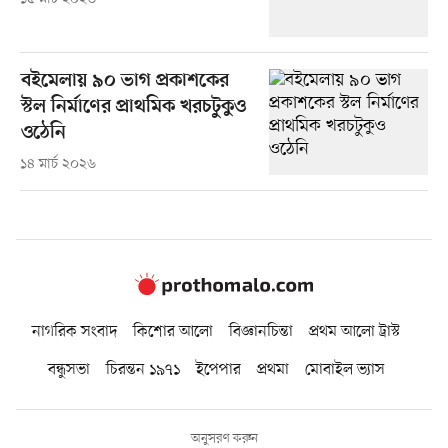
বইমেলায় ৯০ ভাগ প্রকাশকের
স্টল নির্মাণের প্রাথমিক খরচটুকুও
ওঠেনি
১৪ মার্চ ২০২৬
নাগরিক সংবাদ
কিশোর আলো
বিজ্ঞানচিন্তা
প্রথম আলো ট্রাস্ট
বন্ধুসভা
চিরন্তন ১৯৭১
ইপেপার
প্রথমা
মোবাইল ভ্যাস
অনুসরণ করুন