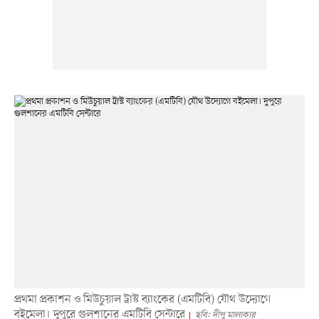
প্রথমা প্রকাশন ও মিউচুয়াল ট্রাস্ট ব্যাংকের (এমটিবি) যৌথ উদ্যোগে
বইমেলা। দুপুরে গুলশানের এমটিবি সেন্টারে
ছবি: দীপু মালাকার