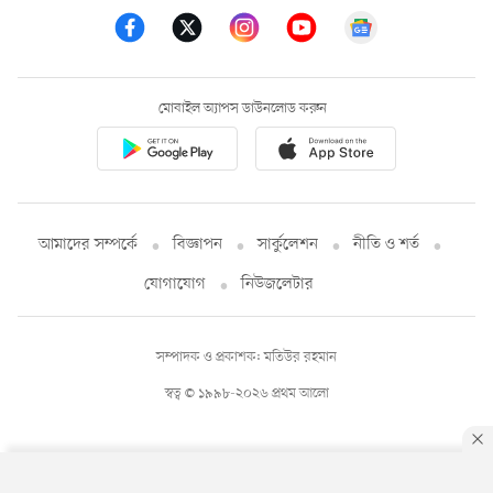
মোবাইল অ্যাপস ডাউনলোড করুন
আমাদের সম্পর্কে
বিজ্ঞাপন
সার্কুলেশন
নীতি ও শর্ত
যোগাযোগ
নিউজলেটার
সম্পাদক ও প্রকাশক: মতিউর রহমান
স্বত্ব © ১৯৯৮-২০২৬ প্রথম আলো