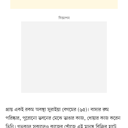
প্রায় একই রকম অবস্থা সুরাইয়া বেগমের (৬৫)। বাসার রুম
পরিষ্কার, পুরোনো ভবনের মেঝে ভাঙার কাজ, ধোয়ার কাজ করেন
তিনি। গতকাল সকালেও কাজের খোঁজে এই মানুষ বিক্রির হাটে