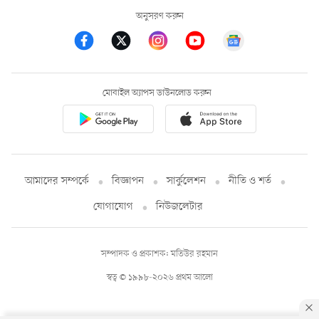
অনুসরণ করুন
মোবাইল অ্যাপস ডাউনলোড করুন
আমাদের সম্পর্কে
বিজ্ঞাপন
সার্কুলেশন
নীতি ও শর্ত
যোগাযোগ
নিউজলেটার
সম্পাদক ও প্রকাশক: মতিউর রহমান
স্বত্ব © ১৯৯৮-২০২৬ প্রথম আলো