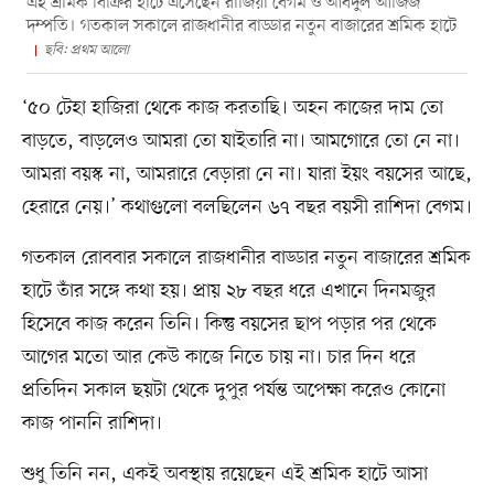
এই শ্রমিক বিক্রির হাটে এসেছেন রাজিয়া বেগম ও আবদুল আজিজ
দম্পতি। গতকাল সকালে রাজধানীর বাড্ডার নতুন বাজারের শ্রমিক হাটে
ছবি: প্রথম আলো
‘৫০ টেহা হাজিরা থেকে কাজ করতাছি। অহন কাজের দাম তো
বাড়তে, বাড়লেও আমরা তো যাইতারি না। আমগোরে তো নে না।
আমরা বয়স্ক না, আমরারে বেড়ারা নে না। যারা ইয়ং বয়সের আছে,
হেরারে নেয়।’ কথাগুলো বলছিলেন ৬৭ বছর বয়সী রাশিদা বেগম।
গতকাল রোববার সকালে রাজধানীর বাড্ডার নতুন বাজারের শ্রমিক
হাটে তাঁর সঙ্গে কথা হয়। প্রায় ২৮ বছর ধরে এখানে দিনমজুর
হিসেবে কাজ করেন তিনি। কিন্তু বয়সের ছাপ পড়ার পর থেকে
আগের মতো আর কেউ কাজে নিতে চায় না। চার দিন ধরে
প্রতিদিন সকাল ছয়টা থেকে দুপুর পর্যন্ত অপেক্ষা করেও কোনো
কাজ পাননি রাশিদা।
শুধু তিনি নন, একই অবস্থায় রয়েছেন এই শ্রমিক হাটে আসা