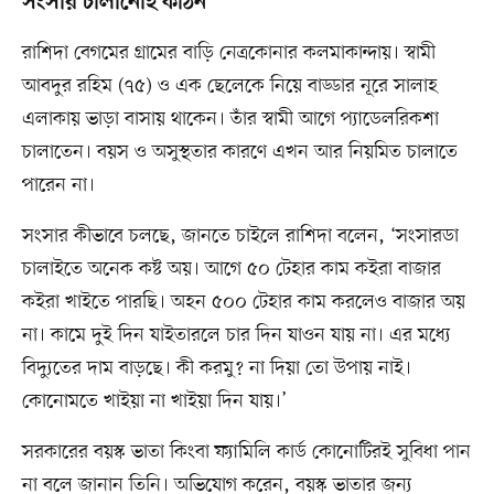
সংসার চালানোই কঠিন
রাশিদা বেগমের গ্রামের বাড়ি নেত্রকোনার কলমাকান্দায়। স্বামী
আবদুর রহিম (৭৫) ও এক ছেলেকে নিয়ে বাড্ডার নূরে সালাহ
এলাকায় ভাড়া বাসায় থাকেন। তাঁর স্বামী আগে প্যাডেলরিকশা
চালাতেন। বয়স ও অসুস্থতার কারণে এখন আর নিয়মিত চালাতে
পারেন না।
সংসার কীভাবে চলছে, জানতে চাইলে রাশিদা বলেন, ‘সংসারডা
চালাইতে অনেক কষ্ট অয়। আগে ৫০ টেহার কাম কইরা বাজার
কইরা খাইতে পারছি। অহন ৫০০ টেহার কাম করলেও বাজার অয়
না। কামে দুই দিন যাইতারলে চার দিন যাওন যায় না। এর মধ্যে
বিদ্যুতের দাম বাড়ছে। কী করমু? না দিয়া তো উপায় নাই।
কোনোমতে খাইয়া না খাইয়া দিন যায়।’
সরকারের বয়স্ক ভাতা কিংবা ফ্যামিলি কার্ড কোনোটিরই সুবিধা পান
না বলে জানান তিনি। অভিযোগ করেন, বয়স্ক ভাতার জন্য