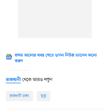
প্রথম আলোর খবর পেতে গুগল নিউজ চ্যানেল ফলো
করুন
থেকে আরও পড়ুন
রাজধানী
রাজধানী ঢাকা
মৃত্যু