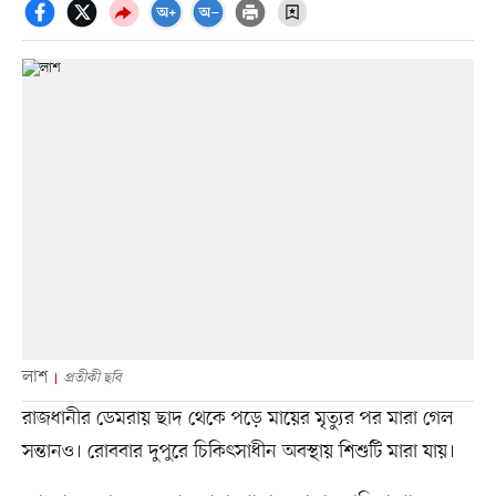
লাশ
প্রতীকী ছবি
রাজধানীর ডেমরায় ছাদ থেকে পড়ে মায়ের মৃত্যুর পর মারা গেল
সন্তানও। রোববার দুপুরে চিকিৎসাধীন অবস্থায় শিশুটি মারা যায়।