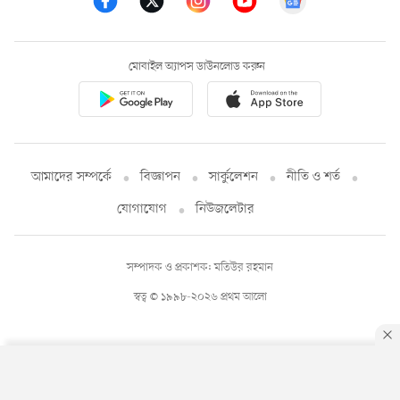
মোবাইল অ্যাপস ডাউনলোড করুন
আমাদের সম্পর্কে
বিজ্ঞাপন
সার্কুলেশন
নীতি ও শর্ত
যোগাযোগ
নিউজলেটার
সম্পাদক ও প্রকাশক: মতিউর রহমান
স্বত্ব © ১৯৯৮-২০২৬ প্রথম আলো
By using this site, you agree to our
Privacy Policy
.
OK