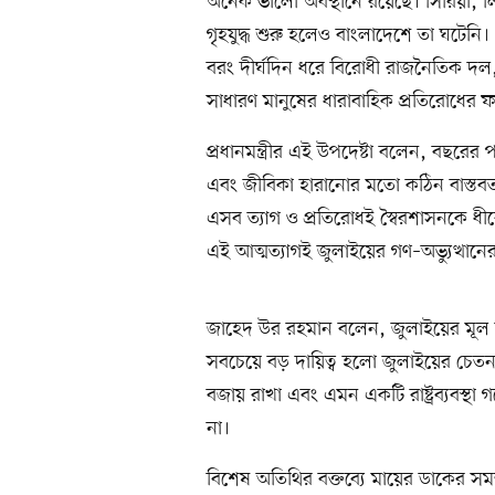
অনেক ভালো অবস্থানে রয়েছে। সিরিয়া,
গৃহযুদ্ধ শুরু হলেও বাংলাদেশে তা ঘটেন
বরং দীর্ঘদিন ধরে বিরোধী রাজনৈতিক দল, গ
সাধারণ মানুষের ধারাবাহিক প্রতিরোধের ফ
প্রধানমন্ত্রীর এই উপদেষ্টা বলেন, বছরের
এবং জীবিকা হারানোর মতো কঠিন বাস্তবতা
এসব ত্যাগ ও প্রতিরোধই স্বৈরশাসনকে ধীর
এই আত্মত্যাগই জুলাইয়ের গণ–অভ্যুত্থানের
জাহেদ উর রহমান বলেন, জুলাইয়ের মূল লক্
সবচেয়ে বড় দায়িত্ব হলো জুলাইয়ের চেতন
বজায় রাখা এবং এমন একটি রাষ্ট্রব্যবস্থা
না।
বিশেষ অতিথির বক্তব্যে মায়ের ডাকের স