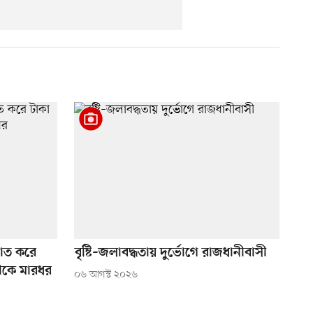
ঘাত করে
বৃষ্টি–জলাবদ্ধতায় দুর্ভোগে রাজধানীবাসী
ীকে মারধর
০৬ আগস্ট ২০২৬