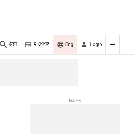
খুঁজুন
ই-পেপার
Login
Eng