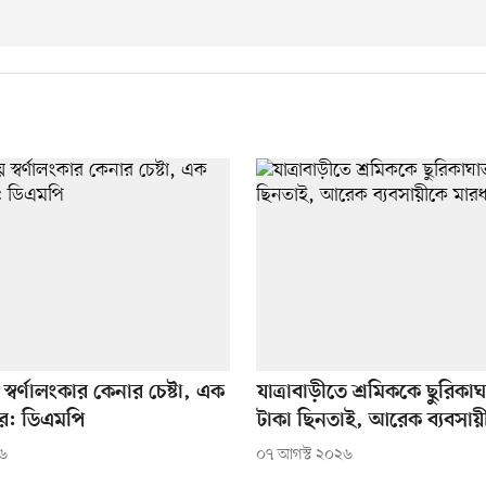
স্বর্ণালংকার কেনার চেষ্টা, এক
যাত্রাবাড়ীতে শ্রমিককে ছুরিকা
প্তার: ডিএমপি
টাকা ছিনতাই, আরেক ব্যবসায়
২৬
০৭ আগস্ট ২০২৬