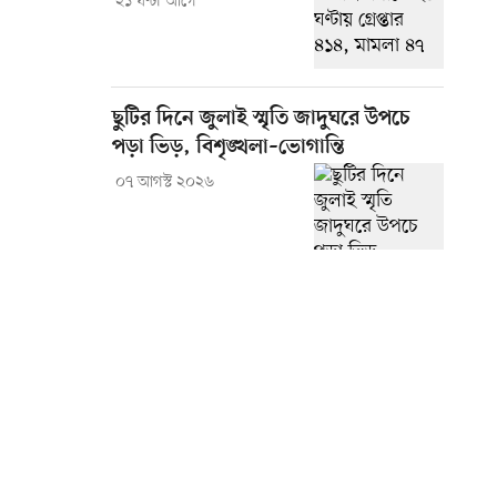
২১ ঘণ্টা আগে
ছুটির দিনে জুলাই স্মৃতি জাদুঘরে উপচে
পড়া ভিড়, বিশৃঙ্খলা–ভোগান্তি
০৭ আগস্ট ২০২৬