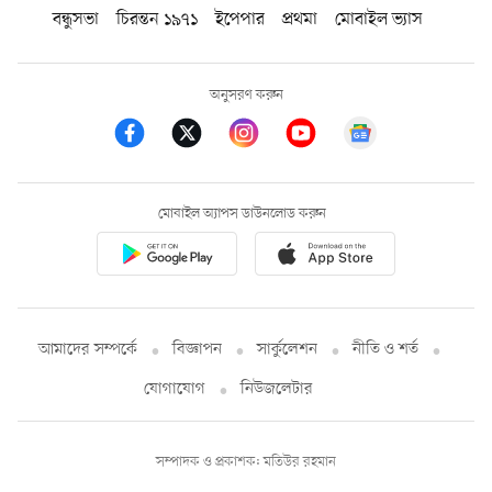
বন্ধুসভা
চিরন্তন ১৯৭১
ইপেপার
প্রথমা
মোবাইল ভ্যাস
অনুসরণ করুন
মোবাইল অ্যাপস ডাউনলোড করুন
আমাদের সম্পর্কে
বিজ্ঞাপন
সার্কুলেশন
নীতি ও শর্ত
যোগাযোগ
নিউজলেটার
সম্পাদক ও প্রকাশক: মতিউর রহমান