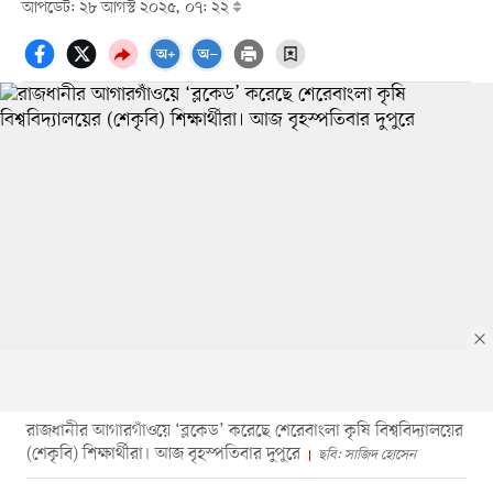
আপডেট: ২৮ আগস্ট ২০২৫, ০৭: ২২
রাজধানীর আগারগাঁওয়ে ‘ব্লকেড’ করেছে শেরেবাংলা কৃষি বিশ্ববিদ্যালয়ের
(শেকৃবি) শিক্ষার্থীরা। আজ বৃহস্পতিবার দুপুরে
ছবি: সাজিদ হোসেন