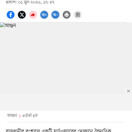
প্রকাশ: ০১ জুন ২০২৬, ১৭: ৪৭
আগুন
প্রতীকী ছবি
রাজধানীর বংশালে একটি হার্ডওয়্যারের দোকানে বৈদ্যুতিক