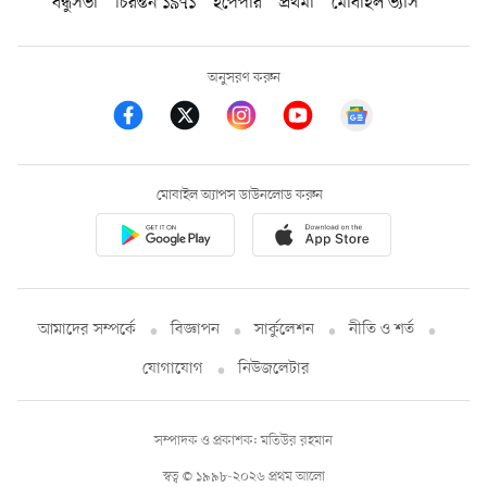
বন্ধুসভা
চিরন্তন ১৯৭১
ইপেপার
প্রথমা
মোবাইল ভ্যাস
অনুসরণ করুন
মোবাইল অ্যাপস ডাউনলোড করুন
আমাদের সম্পর্কে
বিজ্ঞাপন
সার্কুলেশন
নীতি ও শর্ত
যোগাযোগ
নিউজলেটার
সম্পাদক ও প্রকাশক: মতিউর রহমান
স্বত্ব © ১৯৯৮-২০২৬ প্রথম আলো