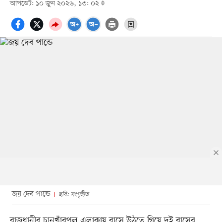
আপডেট: ১০ জুন ২০২৬, ১৩: ০২
জয় দেব পান্ডে
ছবি: সংগৃহীত
রাজধানীর চানখাঁরপুল এলাকায় বাসে উঠতে গিয়ে দুই বাসের