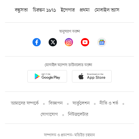
বন্ধুসভা
চিরন্তন ১৯৭১
ইপেপার
প্রথমা
মোবাইল ভ্যাস
অনুসরণ করুন
মোবাইল অ্যাপস ডাউনলোড করুন
আমাদের সম্পর্কে
বিজ্ঞাপন
সার্কুলেশন
নীতি ও শর্ত
যোগাযোগ
নিউজলেটার
সম্পাদক ও প্রকাশক: মতিউর রহমান