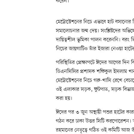
করেন।
মেট্রোস্টেশনের নিচে এভাবে হাট বসানো
সমালোচনার জন্ম দেয়। সংশ্লিষ্টদের অভি
দায়িত্বশীল ভূমিকা পালন করেননি। বরং তি
নিচের জায়গাটিও তাঁর ইজারা নেওয়া হাটে
পরিস্থিতির প্রেক্ষাপটে ঈদের আগের দিন ব
ডিএনসিসির প্রশাসক শফিকুল ইসলাম খান 
মেট্রোস্টেশনের নিচে গরু-খাসি রেখে বে
ওই এলাকার সড়ক, ফুটপাত, সড়ক বিভাজক এব
করা হয়।
ঈদের পর ৩ জুন অস্থায়ী পশুর হাটের কারণ
গঠন করে ঢাকা উত্তর সিটি করপোরেশন। অতিরি
রহমানের নেতৃত্বে গঠিত ওই কমিটি আজ তা