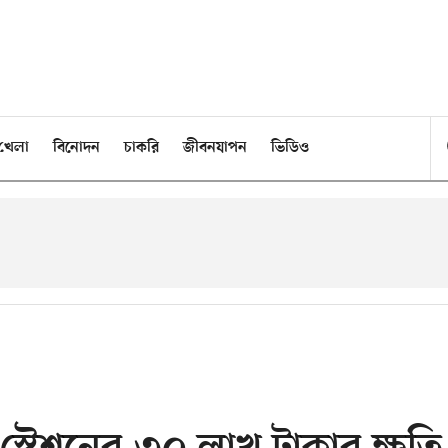
খেলা
বিনোদন
চাকরি
জীবনযাপন
ভিডিও