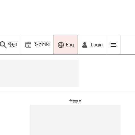
খুঁজুন
ই-পেপার
Login
Eng