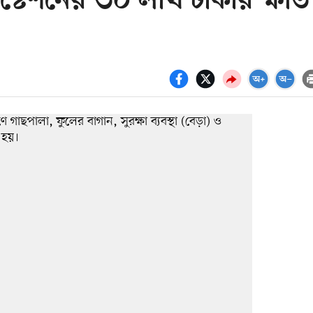
স্টেশনের ৩০ লাখ টাকার ক্ষতি