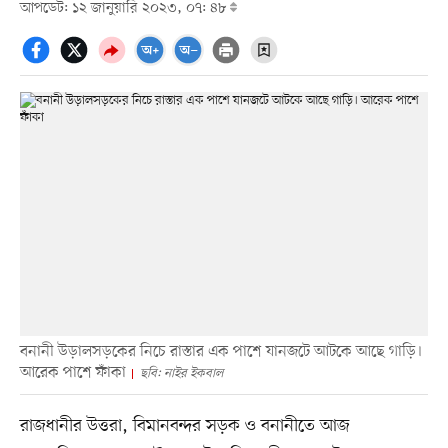
আপডেট: ১২ জানুয়ারি ২০২৩, ০৭: ৪৮
বনানী উড়ালসড়কের নিচে রাস্তার এক পাশে যানজটে আটকে আছে গাড়ি।
আরেক পাশে ফাঁকা
ছবি: নাইর ইকবাল
রাজধানীর উত্তরা, বিমানবন্দর সড়ক ও বনানীতে আজ