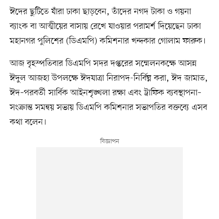
ঈদের ছুটিতে যাঁরা ঢাকা ছাড়বেন, তাঁদের নগদ টাকা ও গয়না
ব্যাংক বা আত্মীয়ের বাসায় রেখে যাওয়ার পরামর্শ দিয়েছেন ঢাকা
মহানগর পুলিশের (ডিএমপি) কমিশনার খন্দকার গোলাম ফারুক।
আজ বৃহস্পতিবার ডিএমপি সদর দপ্তরের সম্মেলনকক্ষে আসন্ন
ঈদুল আজহা উপলক্ষে ঈদযাত্রা নিরাপদ-নির্বিঘ্ন করা, ঈদ জামাত,
ঈদ–পরবর্তী সার্বিক আইনশৃঙ্খলা রক্ষা এবং ট্রাফিক ব্যবস্থাপনা–
সংক্রান্ত সমন্বয় সভায় ডিএমপি কমিশনার সভাপতির বক্তব্যে এসব
কথা বলেন।