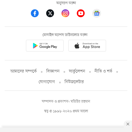
অনুসরণ করুন
মোবাইল অ্যাপস ডাউনলোড করুন
আমাদের সম্পর্কে
বিজ্ঞাপন
সার্কুলেশন
নীতি ও শর্ত
যোগাযোগ
নিউজলেটার
সম্পাদক ও প্রকাশক: মতিউর রহমান
স্বত্ব © ১৯৯৮-২০২৬ প্রথম আলো