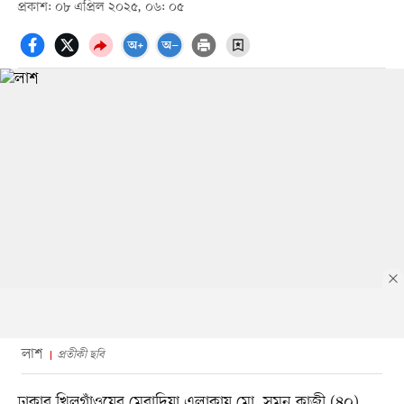
প্রকাশ: ০৮ এপ্রিল ২০২৫, ০৬: ০৫
লাশ
প্রতীকী ছবি
ঢাকার খিলগাঁওয়ের মেরাদিয়া এলাকায় মো. সুমন কাজী (৪০)