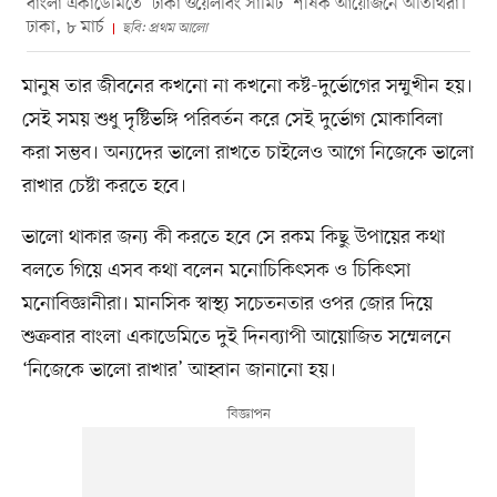
বাংলা একাডেমিতে ‘ঢাকা ওয়েলবিং সামিট’ শীর্ষক আয়োজনে অতিথিরা।
ঢাকা, ৮ মার্চ
ছবি: প্রথম আলো
মানুষ তার জীবনের কখনো না কখনো কষ্ট-দুর্ভোগের সম্মুখীন হয়।
সেই সময় শুধু দৃষ্টিভঙ্গি পরিবর্তন করে সেই দুর্ভোগ মোকাবিলা
করা সম্ভব। অন্যদের ভালো রাখতে চাইলেও আগে নিজেকে ভালো
রাখার চেষ্টা করতে হবে।
ভালো থাকার জন্য কী করতে হবে সে রকম কিছু উপায়ের কথা
বলতে গিয়ে এসব কথা বলেন মনোচিকিৎসক ও চিকিৎসা
মনোবিজ্ঞানীরা। মানসিক স্বাস্থ্য সচেতনতার ওপর জোর দিয়ে
শুক্রবার বাংলা একাডেমিতে দুই দিনব্যাপী আয়োজিত সম্মেলনে
‘নিজেকে ভালো রাখার’ আহ্বান জানানো হয়।