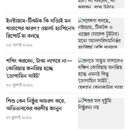
ইনস্টাগ্রাম–টিকটক কি সত্যিই মন
খারাপের কারণ? ওয়ার্ল্ড হ্যাপিনেস
রিপোর্ট যা বলছে
০৩ আগস্ট ২০২৬
শপিং করবেন, টাকা লাগবে না—
কোরিয়ায় জনপ্রিয় হচ্ছে
‘ডোপামিন সাইট’
৩০ জুলাই ২০২৬
শিশু কেন নিষ্ঠুর আচরণ করে,
অভিভাবকের করণীয় জানুন
২৭ জুলাই ২০২৬