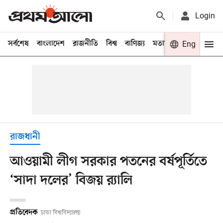
Login
সর্বশেষ
বাংলাদেশ
রাজনীতি
বিশ্ব
বাণিজ্য
মতামত
খেলা
Eng
বিনো
রাজধানী
আওয়ামী লীগ সরকার পতনের বর্ষপূর্তিতে
‘সাদা দলের’ বিজয় র‌্যালি
প্রতিবেদক
ঢাকা বিশ্ববিদ্যালয়