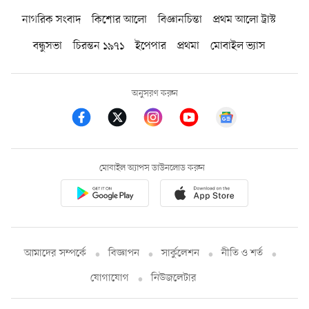
নাগরিক সংবাদ
কিশোর আলো
বিজ্ঞানচিন্তা
প্রথম আলো ট্রাস্ট
বন্ধুসভা
চিরন্তন ১৯৭১
ইপেপার
প্রথমা
মোবাইল ভ্যাস
অনুসরণ করুন
মোবাইল অ্যাপস ডাউনলোড করুন
আমাদের সম্পর্কে
বিজ্ঞাপন
সার্কুলেশন
নীতি ও শর্ত
যোগাযোগ
নিউজলেটার