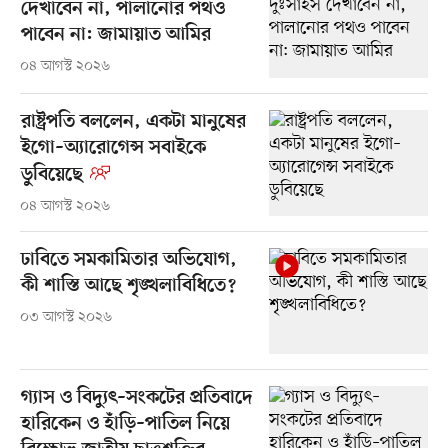
দেখাবেন না, পালানোর পথও
পাবেন না: জামায়াত আমির
০৪ আগস্ট ২০২৬
রাষ্ট্রপতি বললেন, একটা মানুষের
ইগো–অ্যারোগেন্স সবাইকে
ডুবিয়েছে
০৪ আগস্ট ২০২৬
ঢাবিতে সমকামিতার অভিযোগ,
কী শাস্তি আছে শৃঙ্খলাবিধিতে?
০৩ আগস্ট ২০২৬
গ্যাস ও বিদ্যুৎ–সংকটের প্রতিবাদে
হারিকেন ও হাঁড়ি–পাতিল নিয়ে