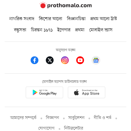
নাগরিক সংবাদ
কিশোর আলো
বিজ্ঞানচিন্তা
প্রথম আলো ট্রাস্ট
বন্ধুসভা
চিরন্তন ১৯৭১
ইপেপার
প্রথমা
মোবাইল ভ্যাস
অনুসরণ করুন
মোবাইল অ্যাপস ডাউনলোড করুন
আমাদের সম্পর্কে
বিজ্ঞাপন
সার্কুলেশন
নীতি ও শর্ত
যোগাযোগ
নিউজলেটার