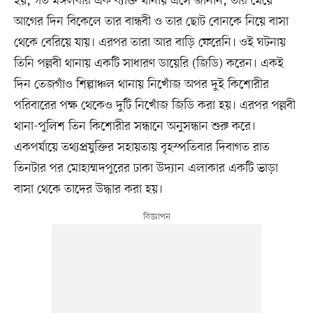
হয়, গত মঙ্গলবার এক ব্যক্তি থানায় এসে জানান, তাঁর মেয়ে
আগের দিন বিকেলে তার বান্ধবী ও তার ছোট বোনকে নিয়ে বাসা
থেকে বেরিয়ে যায়। এরপর তারা আর বাড়ি ফেরেনি। ওই ঘটনায়
তিনি পল্লবী থানায় একটি সাধারণ ডায়েরি (জিডি) করেন। একই
দিন তেজগাঁও শিল্পাঞ্চল থানায় নিখোঁজ অপর দুই কিশোরীর
পরিবারের পক্ষ থেকেও দুটি নিখোঁজ জিডি করা হয়। এরপর পল্লবী
থানা-পুলিশ তিন কিশোরীর সন্ধানে অনুসন্ধান শুরু করে।
একপর্যায়ে তথ্যপ্রযুক্তির সহায়তায় বৃহস্পতিবার দিবাগত রাত
তিনটার পর মোহাম্মদপুরের ঢাকা উদ্যান এলাকার একটি ভাড়া
বাসা থেকে তাদের উদ্ধার করা হয়।