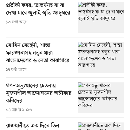
প্রতীকী কবর, ভাস্কর্যসহ যা যা
দেখা যাবে জুলাই স্মৃতি জাদুঘরে
১৩ ঘণ্টা আগে
মোমিন মেহেদী, শান্তা
ফারজানাসহ নতুন ধারা
বাংলাদেশের ৬ নেতা কারাগারে
১৭ ঘণ্টা আগে
গণ–অভ্যুত্থানের চেতনায়
সৃজনশীল আন্দোলনের অঙ্গীকার
কবিদের
০৪ আগস্ট ২০২৬
রাজধানীতে এক দিনে তিন