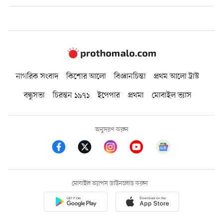
নাগরিক সংবাদ
কিশোর আলো
বিজ্ঞানচিন্তা
প্রথম আলো ট্রাস্ট
বন্ধুসভা
চিরন্তন ১৯৭১
ইপেপার
প্রথমা
মোবাইল ভ্যাস
অনুসরণ করুন
মোবাইল অ্যাপস ডাউনলোড করুন