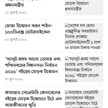
প্রধানমন্ত্রীর
০২ জুলাই ২০২৬
হোন্ডা উন্মোচন করল শাইন–
১০০ডিএক্স মোটরসাইকেল
০২ জুলাই ২০২৬
‘স্যালুট প্রথম আলো তোমায় এবং
পশ্চিমবঙ্গের বিধানসভা নির্বাচন
২০২৬’ বইয়ের মোড়ক উন্মোচন
২৭ জুন ২০২৬
জামায়াত সেক্রেটারি জেনারেলের
বইয়ের মোড়ক উন্মোচনে উঠে এল
কারাজীবনের স্মৃতি