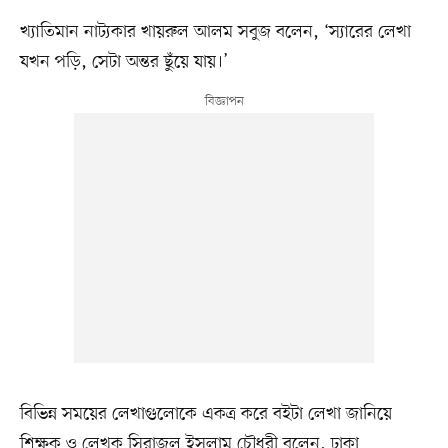
খ্যাতিমান নাট্যকার খায়রুল আলম সবুজ বলেন, ‘স্যারের লেখা
যখন পড়ি, সেটা অন্তর ছুঁয়ে যায়।’
বিভিন্ন সময়ের লেখাগুলোকে একত্র করে বইটা লেখা জানিয়ে
শিক্ষক ও লেখক সিরাজুল ইসলাম চৌধুরী বলেন, ঢাকা