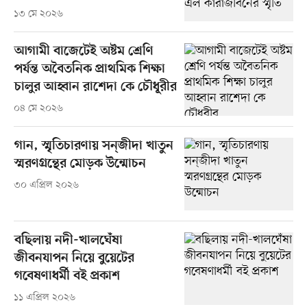
১৩ মে ২০২৬
আগামী বাজেটেই অষ্টম শ্রেণি
পর্যন্ত অবৈতনিক প্রাথমিক শিক্ষা
চালুর আহ্বান রাশেদা কে চৌধূরীর
০৪ মে ২০২৬
গান, স্মৃতিচারণায় সন্‌জীদা খাতুন
স্মরণগ্রন্থের মোড়ক উন্মোচন
৩০ এপ্রিল ২০২৬
বছিলায় নদী-খালঘেঁষা
জীবনযাপন নিয়ে বুয়েটের
গবেষণাধর্মী বই প্রকাশ
১১ এপ্রিল ২০২৬