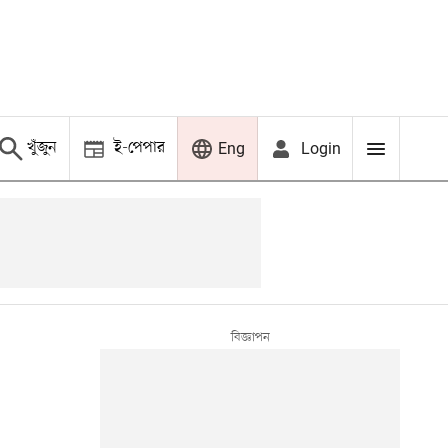
খুঁজুন
ই-পেপার
Login
Eng