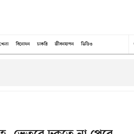
খেলা
বিনোদন
চাকরি
জীবনযাপন
ভিডিও