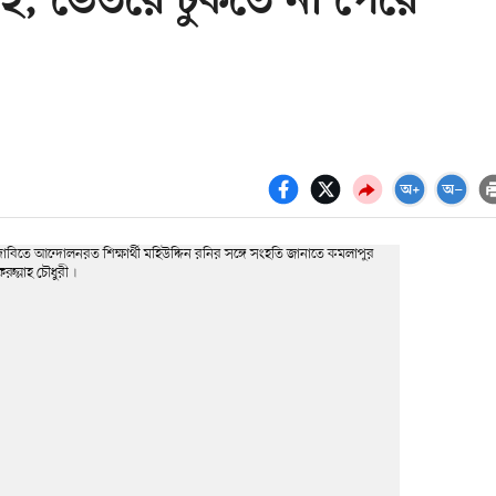
লাহ, ভেতরে ঢুকতে না পেরে