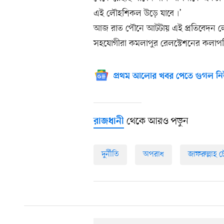
এই লৌহশিকল উড়ে যাবে৷’
আজ রাত পৌনে আটটায় এই প্রতিবেদন লেখা
সহযোগীরা কমলাপুর রেলস্টেশনের কলাপ
প্রথম আলোর খবর পেতে গুগল নি
থেকে আরও পড়ুন
রাজধানী
দুর্নীতি
অপরাধ
জাফরুল্লাহ চ