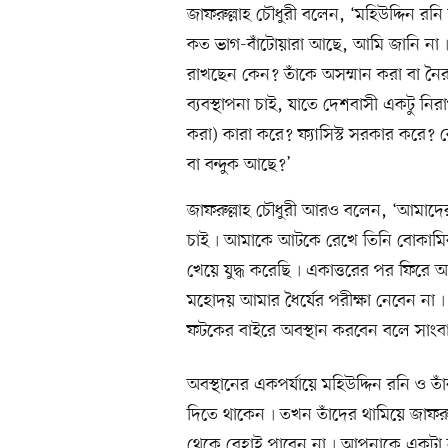
জাফরুল্লাহ চৌধুরী বলেন, ‘মহিউদ্দিন রনি
কত ভাগ-বাঁটোয়ারা আছে, আমি জানি না৷ 
রাখছেন কেন? তাঁকে অসম্মান করা বা নৈরাজ
ব্যবস্থাপনা চাই, যাতে দেশবাসী একটু ন
করা) কারা করে? ফ্যাসিস্ট সরকার করে? 
বা বন্দুক আছে?’
জাফরুল্লাহ চৌধুরী আরও বলেন, ‘আমাদের প
চাই৷ আমাকে আটকে রেখে তিনি বোকামির প
খেয়ে যুদ্ধ করেছি৷ একাত্তরের পর ফিরে আ
মহোদয় আমার ধৈর্যের পরীক্ষা নেবেন না
ফটকের বাইরে অবস্থান করবেন বলে সাংবা
অবস্থানের একপর্যায়ে মহিউদ্দিন রনি ও তা
দিতে থাকেন৷ তখন তাঁদের থামিয়ে জাফরুল
থেকে রেহাই পাবেন না৷ আপনাকে একটা 