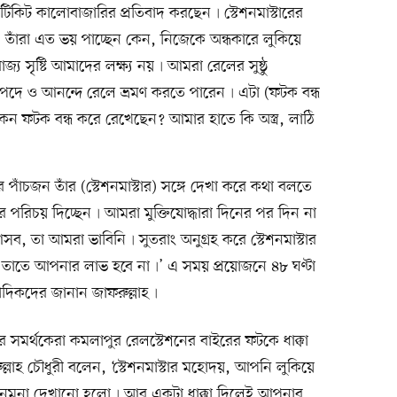
 টিকিট কালোবাজারির প্রতিবাদ করছেন৷ স্টেশনমাস্টারের
তাঁরা এত ভয় পাচ্ছেন কেন, নিজেকে অন্ধকারে লুকিয়ে
্য সৃষ্টি আমাদের লক্ষ্য নয়৷ আমরা রেলের সুষ্ঠু
িরাপদে ও আনন্দে রেলে ভ্রমণ করতে পারেন৷ এটা (ফটক বন্ধ
কেন ফটক বন্ধ করে রেখেছেন? আমার হাতে কি অস্ত্র, লাঠি
াঁচজন তাঁর (স্টেশনমাস্টার) সঙ্গে দেখা করে কথা বলতে
রিচয় দিচ্ছেন৷ আমরা মুক্তিযোদ্ধারা দিনের পর দিন না
সব, তা আমরা ভাবিনি৷ সুতরাং অনুগ্রহ করে স্টেশনমাস্টার
৷ তাতে আপনার লাভ হবে না৷’ এ সময় প্রয়োজনে ৪৮ ঘণ্টা
দিকদের জানান জাফরুল্লাহ৷
ঁর সমর্থকেরা কমলাপুর রেলস্টেশনের বাইরের ফটকে ধাক্কা
্লাহ চৌধুরী বলেন, ‘স্টেশনমাস্টার মহোদয়, আপনি লুকিয়ে
নমুনা দেখানো হলো৷ আর একটা ধাক্কা দিলেই আপনার