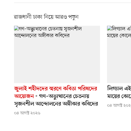
রাজধানী ঢাকা নিয়ে আরও পড়ুন
জুলাই শহীদদের স্মরণে কবিতা পরিষদের
লিগ্যাল এই
আয়োজন
গণ–অভ্যুত্থানের চেতনায়
মায়ের কোল
সৃজনশীল আন্দোলনের অঙ্গীকার কবিদের
০৪ আগস্ট ২০
০৪ আগস্ট ২০২৬