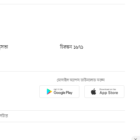
ধুসভা
চিরন্তন ১৯৭১
মোবাইল অ্যাপস ডাউনলোড করুন
েটার