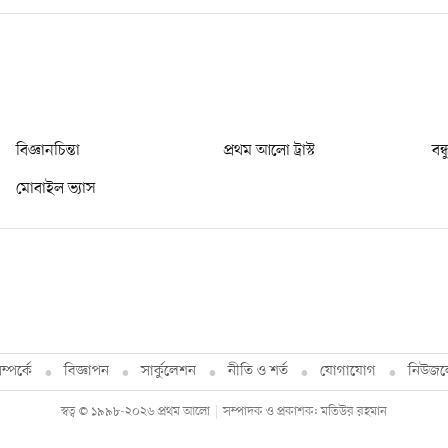
বিজ্ঞানচিন্তা
প্রথম আলো ট্রাস্ট
বন্
মোবাইল ভ্যাস
্পর্কে
বিজ্ঞাপন
সার্কুলেশন
নীতি ও শর্ত
যোগাযোগ
নিউজল
স্বত্ব © ১৯৯৮-২০২৬ প্রথম আলো
সম্পাদক ও প্রকাশক: মতিউর রহমান