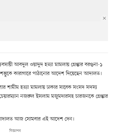
যবসায়ী আবদুল ওয়াদুদ হত্যা মামলায় গ্রেপ্তার বরগুনা-১
 শম্ভুকে কারাগারে পাঠানোর আদেশ দিয়েছেন আদালত।
িশোর শামীম হত্যা মামলায় ঢাকার সাবেক সংসদ সদস্য
চেয়ারম্যান নজরুল ইসলাম মজুমদারসহ চারজনকে গ্রেপ্তার
ম) আদালত আজ সোমবার এই আদেশ দেন।