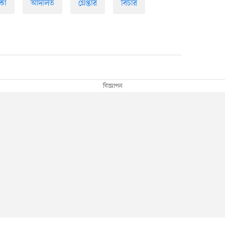
কা
আদালত
গ্রেপ্তার
বিচার