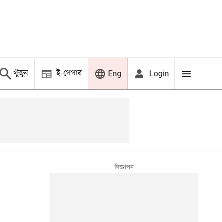
খুঁজুন
ই-পেপার
Login
Eng