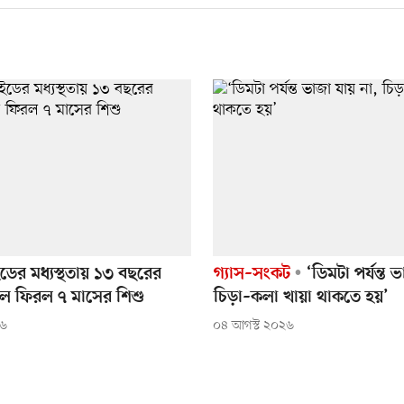
ডের মধ্যস্থতায় ১৩ বছরের
গ্যাস–সংকট
‘ডিমটা পর্যন্ত 
ে ফিরল ৭ মাসের শিশু
চিড়া–কলা খায়া থাকতে হয়’
২৬
০৪ আগস্ট ২০২৬