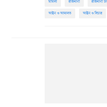
মামলা
রাজধানী
রাজধানী ঢা
আইন ও আদালত
আইন ও বিচার