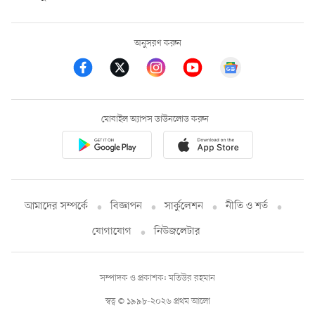
অনুসরণ করুন
মোবাইল অ্যাপস ডাউনলোড করুন
আমাদের সম্পর্কে
বিজ্ঞাপন
সার্কুলেশন
নীতি ও শর্ত
যোগাযোগ
নিউজলেটার
সম্পাদক ও প্রকাশক: মতিউর রহমান
স্বত্ব © ১৯৯৮-২০২৬ প্রথম আলো