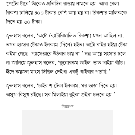
‘পেটের টানে’ তাঁকেও প্রতিদিন রাস্তায় নামতে হয়। আধা বেলা
রিকশা চালিয়ে ৪০০ টাকার বেশি আয় হয় না। রিকশার মালিককে
দিতে হয় ৬০ টাকা।
জুলহাস বলেন, ‘অটো (ব্যাটারিচালিত রিকশা) যখন আছিল না,
তখন হাজার টেকাও ইনকাম (দিনে) হইত। অটো বাইর হইয়া টেকা
কইমা গেছে। প্যাসেঞ্জারে উঠবার চায় না।’ স্বল্প আয়ে সংসার চলে
না জানিয়ে জুলহাস বলেন, ‘কুনোরকম ডাইল–ভাত খাইয়া বাঁচি।
ঈদে কয়জন মাংস দিছিল দেইখা একটু খাইবার পারছি।’
জুলহাস বলেন, ‘চাইর শ টেকা ইনকাম, ঘর ভাড়া দিতে হয়।
অসুখ-বিসুখ রইছে। সব মিলাইয়া বুইঝা শুইনা চলতে হয়।’