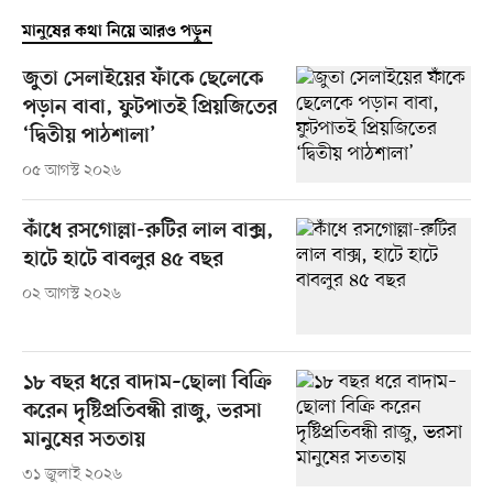
মানুষের কথা নিয়ে আরও পড়ুন
জুতা সেলাইয়ের ফাঁকে ছেলেকে
পড়ান বাবা, ফুটপাতই প্রিয়জিতের
‘দ্বিতীয় পাঠশালা’
০৫ আগস্ট ২০২৬
কাঁধে রসগোল্লা-রুটির লাল বাক্স,
হাটে হাটে বাবলুর ৪৫ বছর
০২ আগস্ট ২০২৬
১৮ বছর ধরে বাদাম–ছোলা বিক্রি
করেন দৃষ্টিপ্রতিবন্ধী রাজু, ভরসা
মানুষের সততায়
৩১ জুলাই ২০২৬