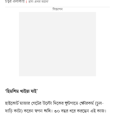
চত্বর এলাকায়
ছবি: প্রথম আলো
‘হিমশিম খাইয়া যাই’
হাইকোর্ট মাজার গেটের উল্টো দিকের ফুটপাতে ক্ষৌরকর্ম (চুল-
দাড়ি কাটা) করেন স্বপন ঋষি। ৩০ বছর ধরে করছেন এই কাজ।