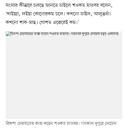
সংসার কীভাবে চলছে জানতে চাইলে শওকত মাতবর বলেন,
‘খাইয়্যা, লইয়া কোনোরকম চলে। কখনো ডাইল, আলুভর্তা।
কখনো শাক-মাছ। গোশত এক্কেরেই কম।’
রিকশা মেরামতের কাজ করেন শওকত মাতবর। গতকাল দুপুরে দোয়েল