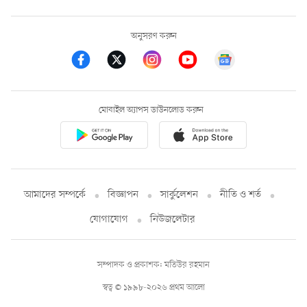
অনুসরণ করুন
মোবাইল অ্যাপস ডাউনলোড করুন
আমাদের সম্পর্কে
বিজ্ঞাপন
সার্কুলেশন
নীতি ও শর্ত
যোগাযোগ
নিউজলেটার
সম্পাদক ও প্রকাশক: মতিউর রহমান
স্বত্ব © ১৯৯৮-২০২৬ প্রথম আলো