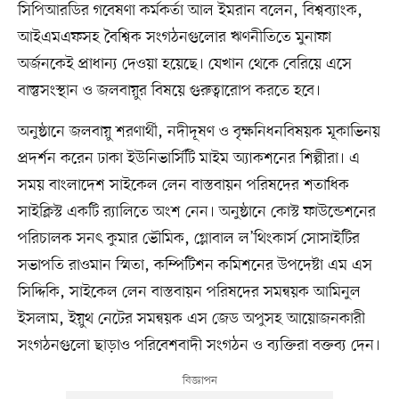
সিপিআরডির গবেষণা কর্মকর্তা আল ইমরান বলেন, বিশ্বব্যাংক,
আইএমএফসহ বৈশ্বিক সংগঠনগুলোর ঋণনীতিতে মুনাফা
অর্জনকেই প্রাধান্য দেওয়া হয়েছে। যেখান থেকে বেরিয়ে এসে
বাস্তুসংস্থান ও জলবায়ুর বিষয়ে গুরুত্বারোপ করতে হবে।
অনুষ্ঠানে জলবায়ু শরণার্থী, নদীদূষণ ও বৃক্ষনিধনবিষয়ক মূকাভিনয়
প্রদর্শন করেন ঢাকা ইউনিভার্সিটি মাইম অ্যাকশনের শিল্পীরা। এ
সময় বাংলাদেশ সাইকেল লেন বাস্তবায়ন পরিষদের শতাধিক
সাইক্লিস্ট একটি র‍্যালিতে অংশ নেন। অনুষ্ঠানে কোস্ট ফাউন্ডেশনের
পরিচালক সনৎ কুমার ভৌমিক, গ্লোবাল ল’থিংকার্স সোসাইটির
সভাপতি রাওমান স্মিতা, কম্পিটিশন কমিশনের উপদেষ্টা এম এস
সিদ্দিকি, সাইকেল লেন বাস্তবায়ন পরিষদের সমন্বয়ক আমিনুল
ইসলাম, ইয়ুথ নেটের সমন্বয়ক এস জেড অপুসহ আয়োজনকারী
সংগঠনগুলো ছাড়াও পরিবেশবাদী সংগঠন ও ব্যক্তিরা বক্তব্য দেন।