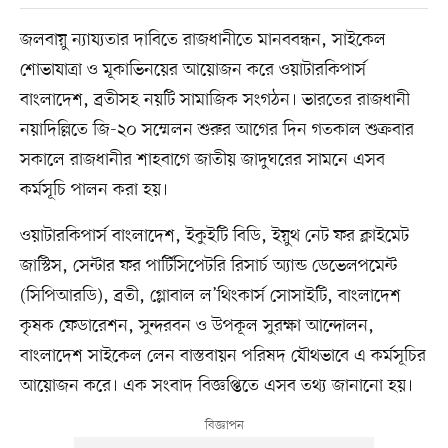
জলবায়ু ন্যায্যতার দাবিতে রাজধানীতে মানববন্ধন, সাইকেল
শোভাযাত্রা ও মূকাভিনয়ের আয়োজন করে ওয়াটারকিপার্স
বাংলাদেশ, ব্রতীসহ নয়টি সামাজিক সংগঠন। ভারতের রাজধানী
নয়াদিল্লিতে জি-২০ সম্মেলন শুরুর আগের দিন গতকাল শুক্রবার
সকালে রাজধানীর শাহবাগে জাতীয় জাদুঘরের সামনে এসব
কর্মসূচি পালন করা হয়।
ওয়াটারকিপার্স বাংলাদেশ, ইকুইটি বিডি, ইয়ুথ নেট ফর ক্লাইমেট
জাস্টিস, সেন্টার ফর পার্টিসিপেটরি রিসার্চ অ্যান্ড ডেভেলপমেন্ট
(সিপিআরডি), ব্রতী, গ্লোবাল ল’থিংকার্স সোসাইটি, বাংলাদেশ
কৃষক ফেডারেশন, সুন্দরবন ও উপকূল সুরক্ষা আন্দোলন,
বাংলাদেশ সাইকেল লেন বাস্তবায়ন পরিষদ যৌথভাবে এ কর্মসূচির
আয়োজন করে। এক সংবাদ বিজ্ঞপ্তিতে এসব তথ্য জানানো হয়।