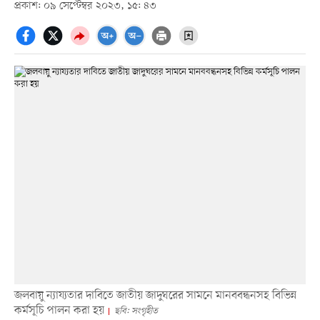
প্রকাশ: ০৯ সেপ্টেম্বর ২০২৩, ১৫: ৪৩
জলবায়ু ন্যায্যতার দাবিতে জাতীয় জাদুঘরের সামনে মানববন্ধনসহ বিভিন্ন
কর্মসূচি পালন করা হয়
ছবি: সংগৃহীত