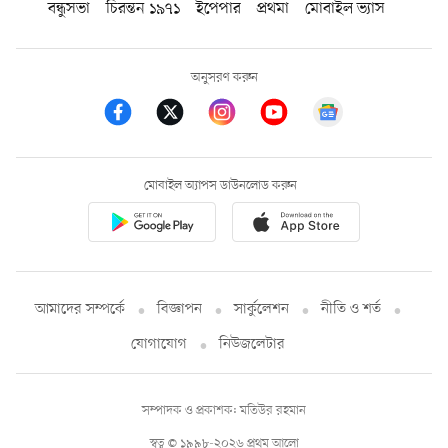
বন্ধুসভা
চিরন্তন ১৯৭১
ইপেপার
প্রথমা
মোবাইল ভ্যাস
অনুসরণ করুন
মোবাইল অ্যাপস ডাউনলোড করুন
আমাদের সম্পর্কে
বিজ্ঞাপন
সার্কুলেশন
নীতি ও শর্ত
যোগাযোগ
নিউজলেটার
সম্পাদক ও প্রকাশক: মতিউর রহমান
স্বত্ব © ১৯৯৮-২০২৬ প্রথম আলো