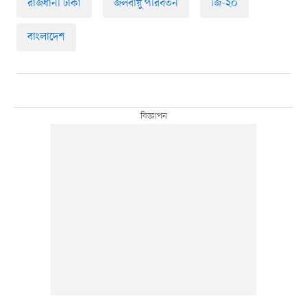
রাজধানী ঢাকা
জলবায়ু পরিবর্তন
জি-২০
বাংলাদেশ