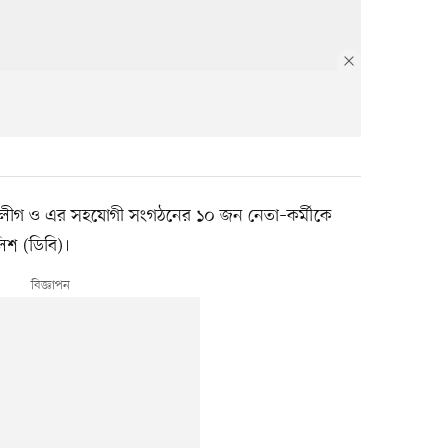
ামী লীগ ও এর সহযোগী সংগঠনের ১০ জন নেতা–কর্মীকে
লিশ (ডিবি)।