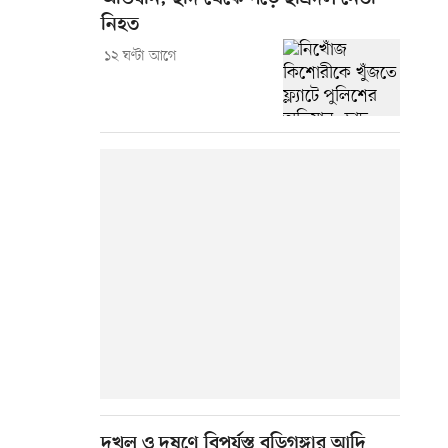
নিহত
১২ ঘণ্টা আগে
দখল ও দূষণে বিপর্যস্ত বুড়িগঙ্গার আদি