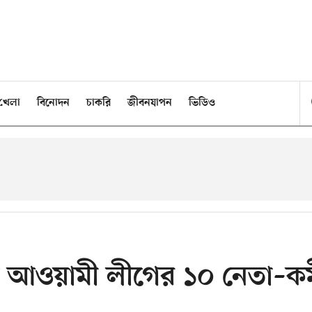
খেলা
বিনোদন
চাকরি
জীবনযাপন
ভিডিও
দ্ধ আওয়ামী লীগের ১০ নেতা–কর্