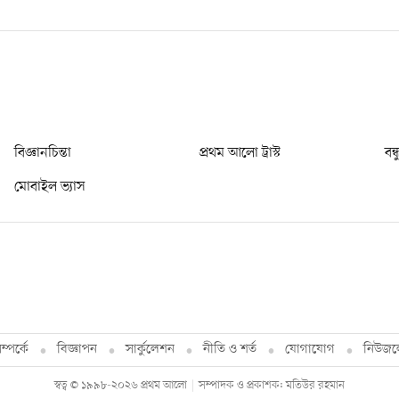
বিজ্ঞানচিন্তা
প্রথম আলো ট্রাস্ট
বন্
মোবাইল ভ্যাস
্পর্কে
বিজ্ঞাপন
সার্কুলেশন
নীতি ও শর্ত
যোগাযোগ
নিউজল
স্বত্ব © ১৯৯৮-২০২৬ প্রথম আলো
সম্পাদক ও প্রকাশক: মতিউর রহমান