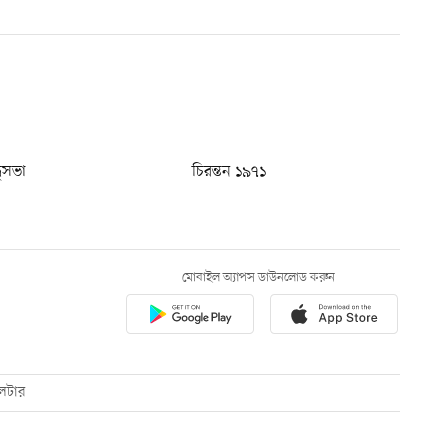
ধুসভা
চিরন্তন ১৯৭১
মোবাইল অ্যাপস ডাউনলোড করুন
েটার