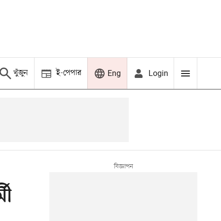
খুঁজুন
ই-পেপার
Login
Eng
মী