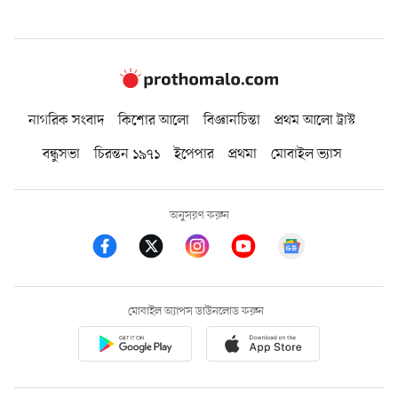
নাগরিক সংবাদ
কিশোর আলো
বিজ্ঞানচিন্তা
প্রথম আলো ট্রাস্ট
বন্ধুসভা
চিরন্তন ১৯৭১
ইপেপার
প্রথমা
মোবাইল ভ্যাস
অনুসরণ করুন
মোবাইল অ্যাপস ডাউনলোড করুন