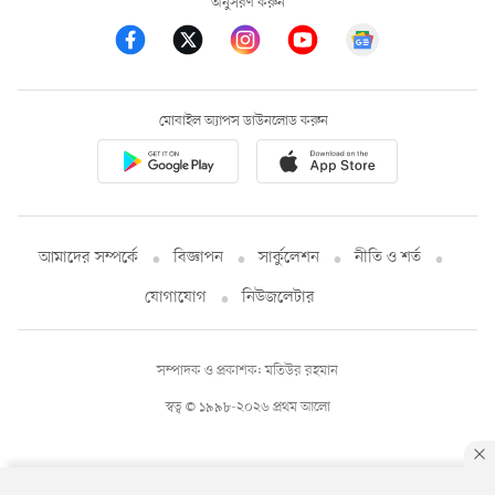
অনুসরণ করুন
মোবাইল অ্যাপস ডাউনলোড করুন
আমাদের সম্পর্কে
বিজ্ঞাপন
সার্কুলেশন
নীতি ও শর্ত
যোগাযোগ
নিউজলেটার
সম্পাদক ও প্রকাশক: মতিউর রহমান
স্বত্ব © ১৯৯৮-২০২৬ প্রথম আলো