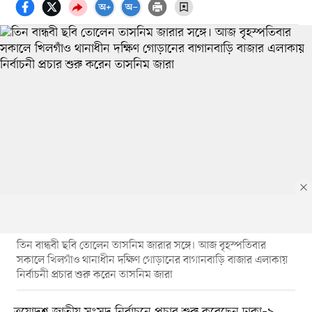
তিন বান্ধবী ছবি তোলেন তাসনিম জারার সঙ্গে। আজ বৃহস্পতিবার
সকালে খিলগাঁও থানাধীন দক্ষিণ গোড়ানের বাগানবাড়ি বাজার এলাকায়
নির্বাচনী প্রচার শুরু করেন তাসনিম জারা
ত্রয়োদশ জাতীয় সংসদ নির্বাচনে প্রচার শুরু করেছেন ঢাকা–৯