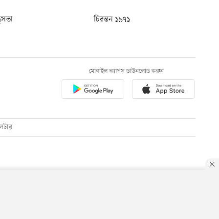
ধুসভা
চিরন্তন ১৯৭১
মোবাইল অ্যাপস ডাউনলোড করুন
েটার