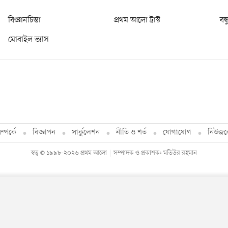
বিজ্ঞানচিন্তা
প্রথম আলো ট্রাস্ট
বন্
মোবাইল ভ্যাস
্পর্কে
বিজ্ঞাপন
সার্কুলেশন
নীতি ও শর্ত
যোগাযোগ
নিউজল
স্বত্ব © ১৯৯৮-২০২৬ প্রথম আলো
সম্পাদক ও প্রকাশক: মতিউর রহমান
By using this site, you agree to our
Privacy Policy
.
OK