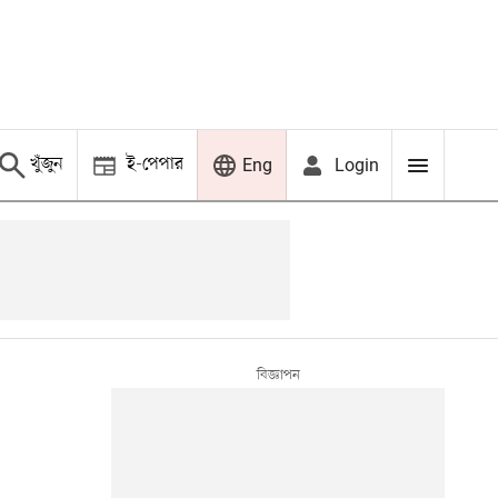
খুঁজুন
ই-পেপার
Login
Eng