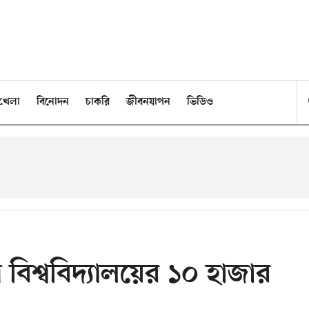
খেলা
বিনোদন
চাকরি
জীবনযাপন
ভিডিও
াথ বিশ্ববিদ্যালয়ের ১০ হাজার