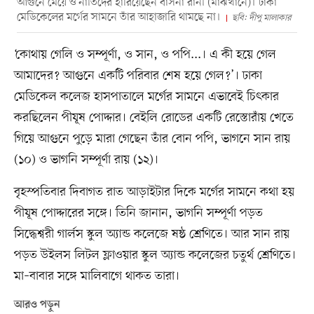
আগুনে মেয়ে ও নাতিদের হারিয়েছেন বাসনা রানী (মাঝখানে)। ঢাকা
মেডিকেলের মর্গের সামনে তাঁর আহাজারি থামছে না।
ছবি: দীপু মালাকার
‘কোথায় গেলি ও সম্পূর্ণা, ও সান, ও পপি...। এ কী হয়ে গেল
আমাদের? আগুনে একটি পরিবার শেষ হয়ে গেল?’। ঢাকা
মেডিকেল কলেজ হাসপাতালে মর্গের সামনে এভাবেই চিৎকার
করছিলেন পীযূষ পোদ্দার। বেইলি রোডের একটি রেস্তোরাঁয় খেতে
গিয়ে আগুনে পুড়ে মারা গেছেন তাঁর বোন পপি, ভাগনে সান রায়
(১০) ও ভাগনি সম্পূর্ণা রায় (১২)।
বৃহস্পতিবার দিবাগত রাত আড়াইটার দিকে মর্গের সামনে কথা হয়
পীযূষ পোদ্দারের সঙ্গে। তিনি জানান, ভাগনি সম্পূর্ণা পড়ত
সিদ্ধেশ্বরী গার্লস স্কুল অ্যান্ড কলেজে ষষ্ঠ শ্রেণিতে। আর সান রায়
পড়ত উইলস লিটল ফ্লাওয়ার স্কুল অ্যান্ড কলেজের চতুর্থ শ্রেণিতে।
মা–বাবার সঙ্গে মালিবাগে থাকত তারা।
আরও পড়ুন