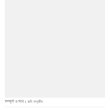
সম্পূর্ণা ও সান
ছবি: সংগৃহীত