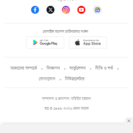
মোবাইল অ্যাপস ডাউনলোড করুন
আমাদের সম্পর্কে
বিজ্ঞাপন
সার্কুলেশন
নীতি ও শর্ত
যোগাযোগ
নিউজলেটার
সম্পাদক ও প্রকাশক: মতিউর রহমান
স্বত্ব © ১৯৯৮-২০২৬ প্রথম আলো