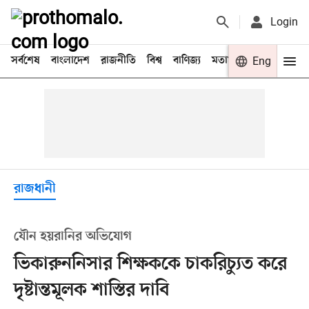
Login
সর্বশেষ
বাংলাদেশ
রাজনীতি
বিশ্ব
বাণিজ্য
মতামত
খেলা
Eng
বিনো
রাজধানী
যৌন হয়রানির অভিযোগ
ভিকারুননিসার শিক্ষককে চাকরিচ্যুত করে
দৃষ্টান্তমূলক শাস্তির দাবি