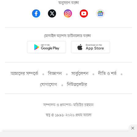
অনুসরণ করুন
মোবাইল অ্যাপস ডাউনলোড করুন
আমাদের সম্পর্কে
বিজ্ঞাপন
সার্কুলেশন
নীতি ও শর্ত
যোগাযোগ
নিউজলেটার
সম্পাদক ও প্রকাশক: মতিউর রহমান
স্বত্ব © ১৯৯৮-২০২৬ প্রথম আলো