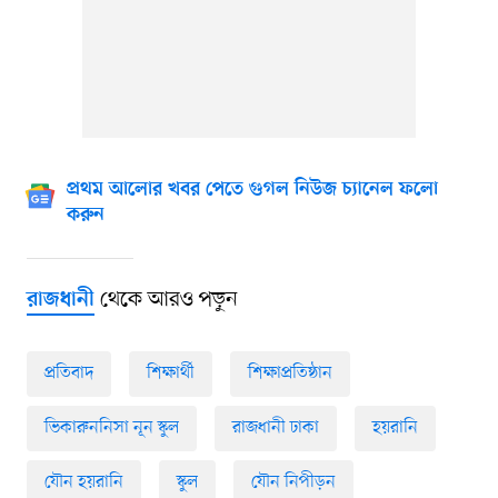
প্রথম আলোর খবর পেতে গুগল নিউজ চ্যানেল ফলো
করুন
থেকে আরও পড়ুন
রাজধানী
প্রতিবাদ
শিক্ষার্থী
শিক্ষাপ্রতিষ্ঠান
ভিকারুননিসা নূন স্কুল
রাজধানী ঢাকা
হয়রানি
যৌন হয়রানি
স্কুল
যৌন নিপীড়ন