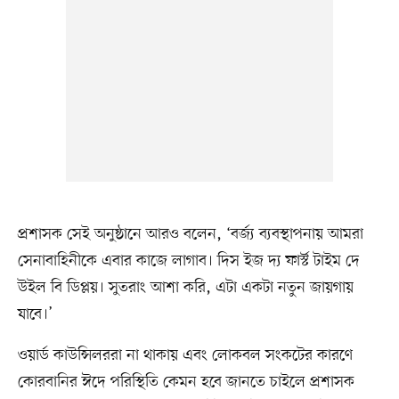
প্রশাসক সেই অনুষ্ঠানে আরও বলেন, ‘বর্জ্য ব্যবস্থাপনায় আমরা
সেনাবাহিনীকে এবার কাজে লাগাব। দিস ইজ দ্য ফার্স্ট টাইম দে
উইল বি ডিপ্লয়। সুতরাং আশা করি, এটা একটা নতুন জায়গায়
যাবে।’
ওয়ার্ড কাউন্সিলররা না থাকায় এবং লোকবল সংকটের কারণে
কোরবানির ঈদে পরিস্থিতি কেমন হবে জানতে চাইলে প্রশাসক