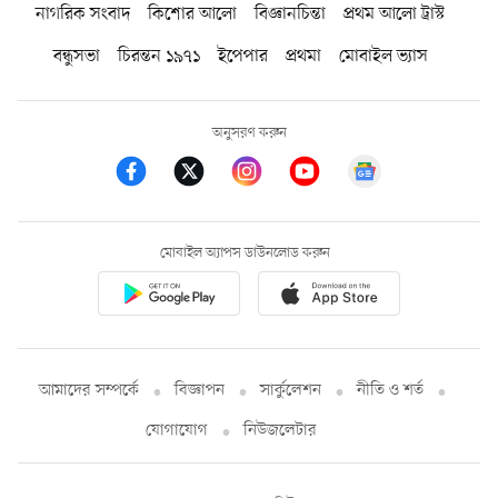
নাগরিক সংবাদ
কিশোর আলো
বিজ্ঞানচিন্তা
প্রথম আলো ট্রাস্ট
বন্ধুসভা
চিরন্তন ১৯৭১
ইপেপার
প্রথমা
মোবাইল ভ্যাস
অনুসরণ করুন
মোবাইল অ্যাপস ডাউনলোড করুন
আমাদের সম্পর্কে
বিজ্ঞাপন
সার্কুলেশন
নীতি ও শর্ত
যোগাযোগ
নিউজলেটার