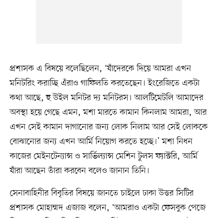
প্রশাসক এ বিষয়ে বলেছিলেন, ‘যাঁদেরকে দিয়ে আমরা এখন
মনিটরিং করাচ্ছি এঁরাও গাফিলতি করতেছেন। ইংরেজিতে একটা
কথা আছে, হু উইল মনিটর দ্য মনিটরস। আলটিমেটলি আমাদের
অবস্থা হয়ে গেছে এমন, মশা মারতে কামান কিনলাম আমরা, আর
এখন সেই কামান দাগানোর জন্য লোক নিলাম আর সেই লোককে
বোঝানোর জন্য এখন আর্মি নিয়োগ করতে হচ্ছে।’ মশা নিধন
কাজের মেইনটেন্যান্স ও সার্ভিল্যান্স মেশিন টুলস ফ্যাক্টরি, আর্মি
যাঁরা আছেন তাঁরা করবেন বলেও জানান তিনি।
সেনাবাহিনীর বিবৃতির বিষয়ে জানতে চাইলে ঢাকা উত্তর সিটির
প্রশাসক মোহাম্মদ এজাজ বলেন, ‘আমরাও একটা ফেসবুক পেজে