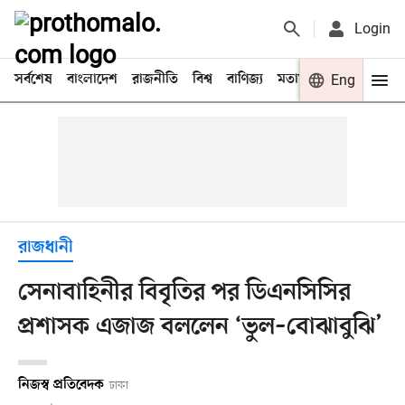
Login
সর্বশেষ
বাংলাদেশ
রাজনীতি
বিশ্ব
বাণিজ্য
মতামত
খেলা
Eng
বিনো
রাজধানী
সেনাবাহিনীর বিবৃতির পর ডিএনসিসির
প্রশাসক এজাজ বললেন ‘ভুল–বোঝাবুঝি’
নিজস্ব প্রতিবেদক
ঢাকা