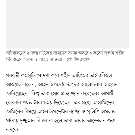
সচিবালয়ের ২ নম্বর ফটকের সামনের সড়ক অবরোধ করেন জুলাই শহীদ
পরিবারের সদস্য ও আহত ব্যক্তিরা
ছবি: মীর হোসেন
পরবর্তী কর্মসূচি ঘোষণা করে শহীদ তায়িমের ভাই রবিউল
আউয়াল বলেন, আইন উপদেষ্টা তাঁদের আলোচনার আহ্বান
জানিয়েছেন। কিন্তু তাঁরা সেটা প্রত্যাখ্যান করেছেন। আগামী
রোববার পর্যন্ত তাঁরা সময় দিয়েছেন। এর মধ্যে আসামিদের
জামিনের বিষয়ে আইন উপদেষ্টার ব্যাখ্যা ও পুলিশি হামলার
ঘটনায় দৃশ্যমান বিচার না হলে তাঁরা আবার আন্দোলন শুরু
করবেন।