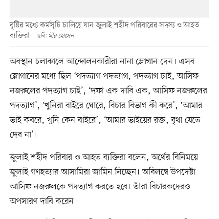
বৃষ্টির মধ্যে কর্মসূচি চালিয়ে যান জুলাই শহীদ পরিবারের সদস্য ও আহত
ব্যক্তিরা
ছবি: মীর হোসেন
অবস্থান চলাকালে আন্দোলনকারীরা নানা স্লোগান দেন। এসব
স্লোগানের মধ্যে ছিল ‘পদত্যাগ পদত্যাগ, পদত্যাগ চাই, আসিফ
নজরুলের পদত্যাগ চাই’, ‘দফা এক দাবি এক, আসিফ নজরুলের
পদত্যাগ’, ‘খুনিরা বাইরে ঘোরে, বিচার বিভাগ কী করে’, ‘আমার
ভাই কবরে, খুনি কেন বাইরে’, ‘আমার ভাইয়ের রক্ত, বৃথা যেতে
দেব না’।
জুলাই শহীদ পরিবার ও আহত ব্যক্তিরা বলেন, অর্থের বিনিময়ে
জুলাই গণহত্যার আসামিরা জামিন নিচ্ছেন। অবিলম্বে উপদেষ্টা
আসিফ নজরুলকে পদত্যাগ করতে হবে। তাঁরা বিচারকদেরও
অপসারণ দাবি করেন।