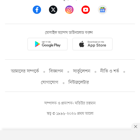
মোবাইল অ্যাপস ডাউনলোড করুন
আমাদের সম্পর্কে
বিজ্ঞাপন
সার্কুলেশন
নীতি ও শর্ত
যোগাযোগ
নিউজলেটার
সম্পাদক ও প্রকাশক: মতিউর রহমান
স্বত্ব © ১৯৯৮-২০২৬ প্রথম আলো