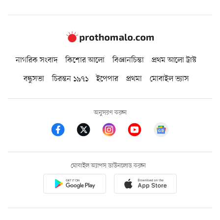
নাগরিক সংবাদ
কিশোর আলো
বিজ্ঞানচিন্তা
প্রথম আলো ট্রাস্ট
বন্ধুসভা
চিরন্তন ১৯৭১
ইপেপার
প্রথমা
মোবাইল ভ্যাস
অনুসরণ করুন
মোবাইল অ্যাপস ডাউনলোড করুন