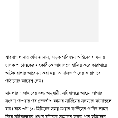
শাহবাগ থানার ওসি জানান, সড়ক পরিবহন আইনের মামলায়
চালক ও চালকের সহকারীকে আদালতে হাজির করে কারাগারে
আটক রাখার আবেদন করা হয়। আদালত তাঁদের কারাগারে
পাঠানোর আদেশ দেন।
মামলার এজাহারের তথ্য অনুযায়ী, সচিবালয়ে আগুন লাগার
সংবাদ পাওয়ার পর তেজগাঁও ফায়ার সার্ভিসের সদস্যরা ঘটনাস্থলে
যান। রাত ৩টা ১০ মিনিটের সময় ফায়ার সার্ভিসের পানির লাইন
নিয়ে সচিবালয়ের প্রধান ফটকের সামনের সড়ক পার হচ্ছিলেন