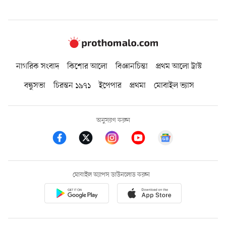
নাগরিক সংবাদ
কিশোর আলো
বিজ্ঞানচিন্তা
প্রথম আলো ট্রাস্ট
বন্ধুসভা
চিরন্তন ১৯৭১
ইপেপার
প্রথমা
মোবাইল ভ্যাস
অনুসরণ করুন
মোবাইল অ্যাপস ডাউনলোড করুন