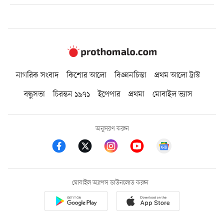
নাগরিক সংবাদ
কিশোর আলো
বিজ্ঞানচিন্তা
প্রথম আলো ট্রাস্ট
বন্ধুসভা
চিরন্তন ১৯৭১
ইপেপার
প্রথমা
মোবাইল ভ্যাস
অনুসরণ করুন
মোবাইল অ্যাপস ডাউনলোড করুন