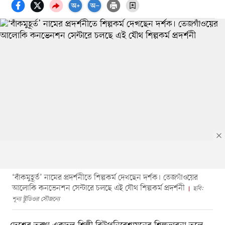
‘বাঁকমুহূর্ত’ নামের প্রদর্শনীতে শিল্পকর্ম দেখছেন দর্শক। তেজগাঁওয়ের
আলোকি কনভেনশন সেন্টারে চলছে এই যৌথ শিল্পকর্ম প্রদর্শনী
ছবি:
শূন্য স্টুডিওর সৌজন্যে