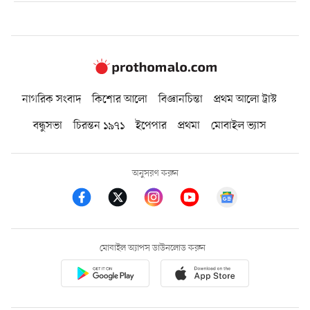
নাগরিক সংবাদ
কিশোর আলো
বিজ্ঞানচিন্তা
প্রথম আলো ট্রাস্ট
বন্ধুসভা
চিরন্তন ১৯৭১
ইপেপার
প্রথমা
মোবাইল ভ্যাস
অনুসরণ করুন
মোবাইল অ্যাপস ডাউনলোড করুন