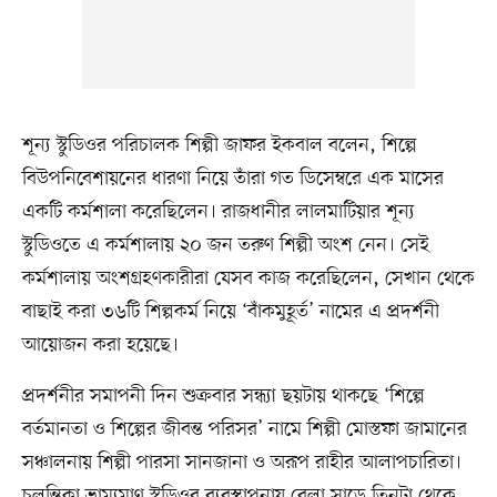
শূন্য স্টুডিওর পরিচালক শিল্পী জাফর ইকবাল বলেন, শিল্পে
বিউপনিবেশায়নের ধারণা নিয়ে তাঁরা গত ডিসেম্বরে এক মাসের
একটি কর্মশালা করেছিলেন। রাজধানীর লালমাটিয়ার শূন্য
স্টুডিওতে এ কর্মশালায় ২০ জন তরুণ শিল্পী অংশ নেন। সেই
কর্মশালায় অংশগ্রহণকারীরা যেসব কাজ করেছিলেন, সেখান থেকে
বাছাই করা ৩৬টি শিল্পকর্ম নিয়ে ‘বাঁকমুহূর্ত’ নামের এ প্রদর্শনী
আয়োজন করা হয়েছে।
প্রদর্শনীর সমাপনী দিন শুক্রবার সন্ধ্যা ছয়টায় থাকছে ‘শিল্পে
বর্তমানতা ও শিল্পের জীবন্ত পরিসর’ নামে শিল্পী মোস্তফা জামানের
সঞ্চালনায় শিল্পী পারসা সানজানা ও অরূপ রাহীর আলাপচারিতা।
চলন্তিকা ভ্রাম্যমাণ স্টুডিওর ব্যবস্থাপনায় বেলা সাড়ে তিনটা থেকে