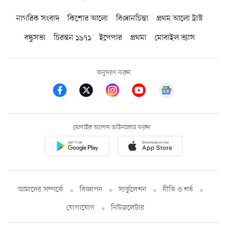
নাগরিক সংবাদ
কিশোর আলো
বিজ্ঞানচিন্তা
প্রথম আলো ট্রাস্ট
বন্ধুসভা
চিরন্তন ১৯৭১
ইপেপার
প্রথমা
মোবাইল ভ্যাস
অনুসরণ করুন
মোবাইল অ্যাপস ডাউনলোড করুন
আমাদের সম্পর্কে
বিজ্ঞাপন
সার্কুলেশন
নীতি ও শর্ত
যোগাযোগ
নিউজলেটার