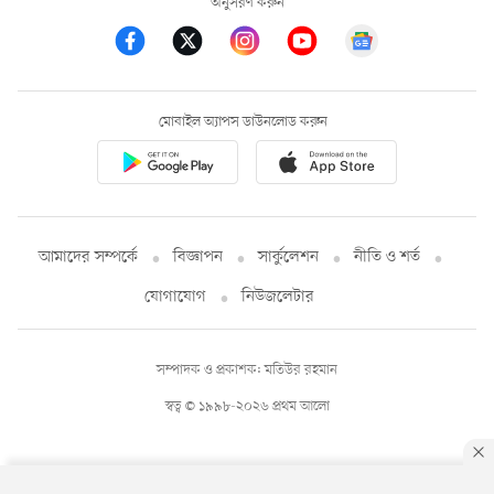
অনুসরণ করুন
মোবাইল অ্যাপস ডাউনলোড করুন
আমাদের সম্পর্কে
বিজ্ঞাপন
সার্কুলেশন
নীতি ও শর্ত
যোগাযোগ
নিউজলেটার
সম্পাদক ও প্রকাশক: মতিউর রহমান
স্বত্ব © ১৯৯৮-২০২৬ প্রথম আলো