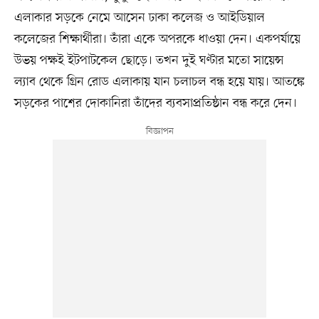
এলাকার সড়কে নেমে আসেন ঢাকা কলেজ ও আইডিয়াল
কলেজের শিক্ষার্থীরা। তাঁরা একে অপরকে ধাওয়া দেন। একপর্যায়ে
উভয় পক্ষই ইটপাটকেল ছোড়ে। তখন দুই ঘণ্টার মতো সায়েন্স
ল্যাব থেকে গ্রিন রোড এলাকায় যান চলাচল বন্ধ হয়ে যায়। আতঙ্কে
সড়কের পাশের দোকানিরা তাঁদের ব্যবসাপ্রতিষ্ঠান বন্ধ করে দেন।