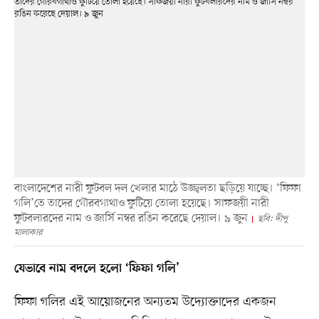
বাংলাদেশের নারী ফুটবল দল খেলার মাঠে উজ্জ্বলতা ছড়িয়ে যাচ্ছে। ‘ফিফা
গলি’তে তাদের গৌরবগাথাও ফুটিয়ে তোলা হয়েছে। সাফজয়ী নারী
ফুটবলারদের নাম ও জার্সি নম্বর রঙিন করেছে দেয়াল। ৯ জুন
ছবি: দীপু
মালাকার
যেভাবে নাম বদলে হলো ‘ফিফা গলি’
ফিফা গলির এই আয়োজনের অন্যতম উদ্যোক্তাদের একজন