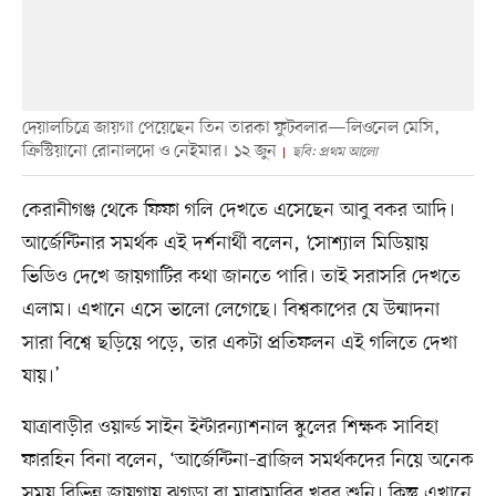
দেয়ালচিত্রে জায়গা পেয়েছেন তিন তারকা ফুটবলার—লিওনেল মেসি,
ক্রিস্টিয়ানো রোনালদো ও নেইমার। ১২ জুন
ছবি: প্রথম আলো
কেরানীগঞ্জ থেকে ফিফা গলি দেখতে এসেছেন আবু বকর আদি।
আর্জেন্টিনার সমর্থক এই দর্শনার্থী বলেন, ‘সোশ্যাল মিডিয়ায়
ভিডিও দেখে জায়গাটির কথা জানতে পারি। তাই সরাসরি দেখতে
এলাম। এখানে এসে ভালো লেগেছে। বিশ্বকাপের যে উন্মাদনা
সারা বিশ্বে ছড়িয়ে পড়ে, তার একটা প্রতিফলন এই গলিতে দেখা
যায়।’
যাত্রাবাড়ীর ওয়ার্ল্ড সাইন ইন্টারন্যাশনাল স্কুলের শিক্ষক সাবিহা
ফারহিন বিনা বলেন, ‘আর্জেন্টিনা–ব্রাজিল সমর্থকদের নিয়ে অনেক
সময় বিভিন্ন জায়গায় ঝগড়া বা মারামারির খবর শুনি। কিন্তু এখানে