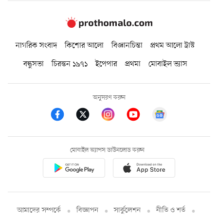
নাগরিক সংবাদ
কিশোর আলো
বিজ্ঞানচিন্তা
প্রথম আলো ট্রাস্ট
বন্ধুসভা
চিরন্তন ১৯৭১
ইপেপার
প্রথমা
মোবাইল ভ্যাস
অনুসরণ করুন
মোবাইল অ্যাপস ডাউনলোড করুন
আমাদের সম্পর্কে
বিজ্ঞাপন
সার্কুলেশন
নীতি ও শর্ত