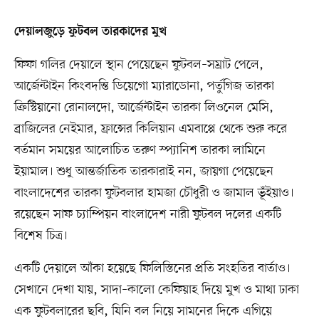
দেয়ালজুড়ে ফুটবল তারকাদের মুখ
ফিফা গলির দেয়ালে স্থান পেয়েছেন ফুটবল–সম্রাট পেলে,
আর্জেন্টাইন কিংবদন্তি ডিয়েগো ম্যারাডোনা, পর্তুগিজ তারকা
ক্রিস্টিয়ানো রোনালদো, আর্জেন্টাইন তারকা লিওনেল মেসি,
ব্রাজিলের নেইমার, ফ্রান্সের কিলিয়ান এমবাপ্পে থেকে শুরু করে
বর্তমান সময়ের আলোচিত তরুণ স্প্যানিশ তারকা লামিনে
ইয়ামাল। শুধু আন্তর্জাতিক তারকারাই নন, জায়গা পেয়েছেন
বাংলাদেশের তারকা ফুটবলার হামজা চৌধুরী ও জামাল ভূঁইয়াও।
রয়েছেন সাফ চ্যাম্পিয়ন বাংলাদেশ নারী ফুটবল দলের একটি
বিশেষ চিত্র।
একটি দেয়ালে আঁকা হয়েছে ফিলিস্তিনের প্রতি সংহতির বার্তাও।
সেখানে দেখা যায়, সাদা–কালো কেফিয়াহ দিয়ে মুখ ও মাথা ঢাকা
এক ফুটবলারের ছবি, যিনি বল নিয়ে সামনের দিকে এগিয়ে