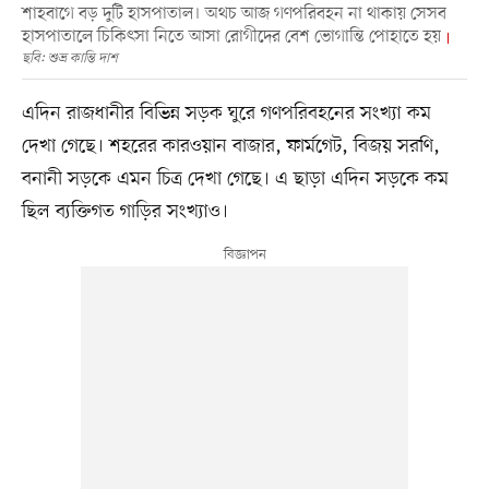
শাহবাগে বড় দুটি হাসপাতাল। অথচ আজ গণপরিবহন না থাকায় সেসব
হাসপাতালে চিকিৎসা নিতে আসা রোগীদের বেশ ভোগান্তি পোহাতে হয়
ছবি: শুভ্র কান্তি দাশ
এদিন রাজধানীর বিভিন্ন সড়ক ঘুরে গণপরিবহনের সংখ্যা কম
দেখা গেছে। শহরের কারওয়ান বাজার, ফার্মগেট, বিজয় সরণি,
বনানী সড়কে এমন চিত্র দেখা গেছে। এ ছাড়া এদিন সড়কে কম
ছিল ব্যক্তিগত গাড়ির সংখ্যাও।