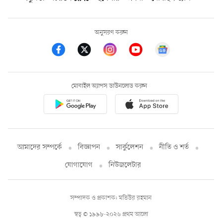
অনুসরণ করুন
মোবাইল অ্যাপস ডাউনলোড করুন
আমাদের সম্পর্কে
বিজ্ঞাপন
সার্কুলেশন
নীতি ও শর্ত
যোগাযোগ
নিউজলেটার
সম্পাদক ও প্রকাশক: মতিউর রহমান
স্বত্ব © ১৯৯৮-২০২৬ প্রথম আলো