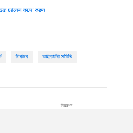
উজ চ্যানেল ফলো করুন
্ট
নির্বাচন
আইনজীবী সমিতি