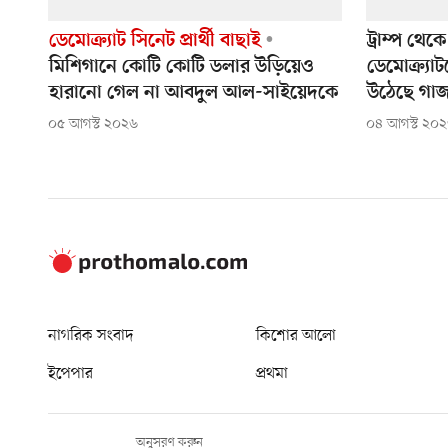
ডেমোক্র্যাট সিনেট প্রার্থী বাছাই
ট্রাম্প থে
মিশিগানে কোটি কোটি ডলার উড়িয়েও
ডেমোক্র্যা
হারানো গেল না আবদুল আল-সাইয়েদকে
উঠেছে গাজা 
০৫ আগস্ট ২০২৬
০৪ আগস্ট ২০
নাগরিক সংবাদ
কিশোর আলো
ইপেপার
প্রথমা
অনুসরণ করুন