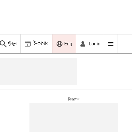
খুঁজুন
ই-পেপার
Login
Eng